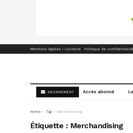
Mentions légales / Contacts
Politique de confidentialit
Accès abonné
L
ABONNEMENT
Home
Tag
Merchandising
Étiquette :
Merchandising