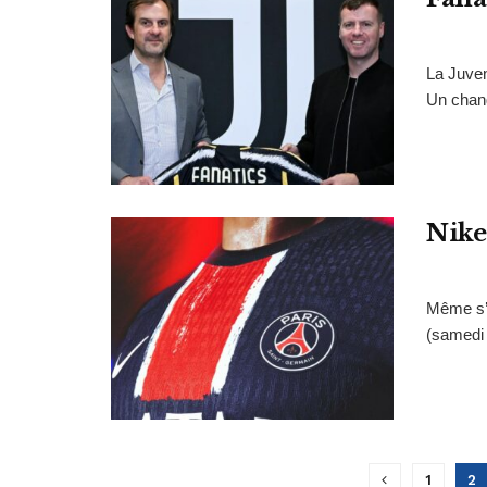
La Juven
Un chang
Nike
Même s’i
(samedi 
1
2