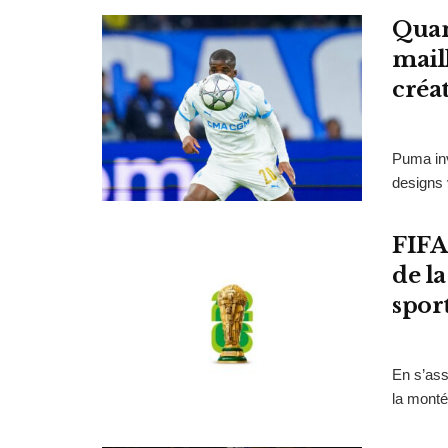
Quan
maill
créat
Puma inv
designs 
FIFA
de l
spor
En s’ass
la monté