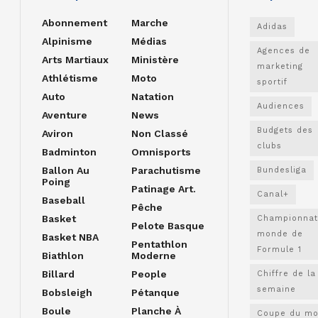
Abonnement
Marche
Adidas
Alpinisme
Médias
Agences de
Arts Martiaux
Ministère
marketing
Athlétisme
Moto
sportif
Auto
Natation
Audiences
Aventure
News
Budgets des
Aviron
Non Classé
clubs
Badminton
Omnisports
Ballon Au
Parachutisme
Bundesliga
Poing
Patinage Art.
Canal+
Baseball
Pêche
Basket
Championnat
Pelote Basque
monde de
Basket NBA
Pentathlon
Formule 1
Biathlon
Moderne
Billard
People
Chiffre de la
semaine
Bobsleigh
Pétanque
Boule
Planche À
Coupe du m