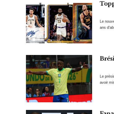
Topp
Le nouve
ans d’ab
Brési
Le prési
avoir mi
Fanat