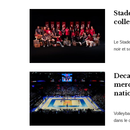
Stad
coll
Le Stade
noir et 
Deca
merc
nati
Volleyba
dans le 