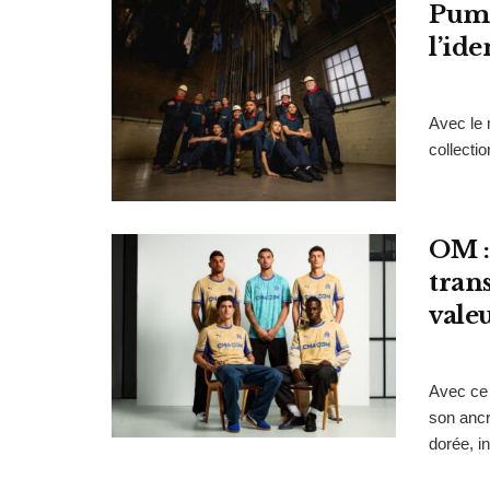
Puma
l’id
Avec le 
collecti
OM :
tran
vale
Avec ce 
son ancr
dorée, in