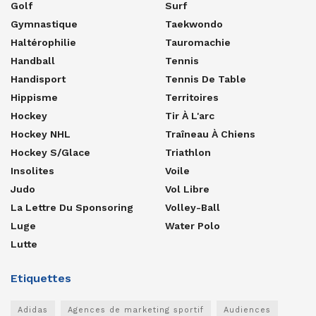
Golf
Surf
Gymnastique
Taekwondo
Haltérophilie
Tauromachie
Handball
Tennis
Handisport
Tennis De Table
Hippisme
Territoires
Hockey
Tir À L'arc
Hockey NHL
Traîneau À Chiens
Hockey S/glace
Triathlon
Insolites
Voile
Judo
Vol Libre
La Lettre Du Sponsoring
Volley-Ball
Luge
Water Polo
Lutte
Etiquettes
Adidas
Agences de marketing sportif
Audiences