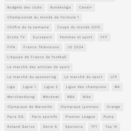
Budgets des clubs
Bundesliga
Canal+
Championnat du monde de Formule 1
Chiffre de la semaine
Coupe du monde 2010
Droits TV
Eurosport
Femmes et sport
FFF
FIFA
France Télévisions
JO 2024
L'équipe de France de football
Le marché des articles de sport
Le marché du sponsoring
Le marché du sport
LFP
Liga
Ligue 1
Ligue 2
Ligue des champions
M6
Merchandising
Mécénat
NBA
Nike
Olympique de Marseille
Olympique Lyonnais
Orange
Paris SG
Paris sportifs
Premier League
Puma
Roland Garros
Serie A
Sporsora
TF1
Top 14