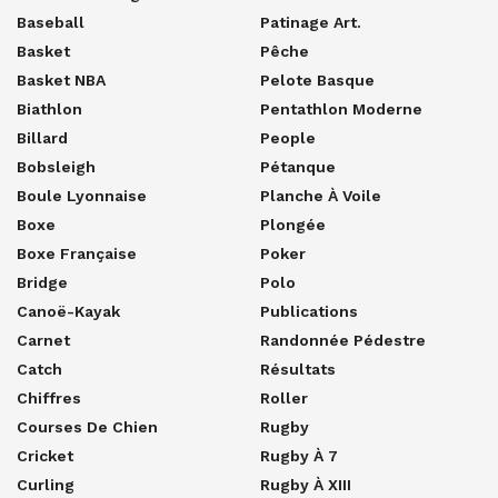
Baseball
Patinage Art.
Basket
Pêche
Basket NBA
Pelote Basque
Biathlon
Pentathlon Moderne
Billard
People
Bobsleigh
Pétanque
Boule Lyonnaise
Planche À Voile
Boxe
Plongée
Boxe Française
Poker
Bridge
Polo
Canoë-Kayak
Publications
Carnet
Randonnée Pédestre
Catch
Résultats
Chiffres
Roller
Courses De Chien
Rugby
Cricket
Rugby À 7
Curling
Rugby À XIII