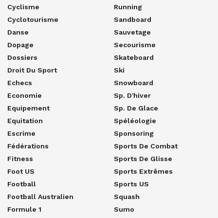
Cyclisme
Running
Cyclotourisme
Sandboard
Danse
Sauvetage
Dopage
Secourisme
Dossiers
Skateboard
Droit Du Sport
Ski
Echecs
Snowboard
Economie
Sp. D'hiver
Equipement
Sp. De Glace
Equitation
Spéléologie
Escrime
Sponsoring
Fédérations
Sports De Combat
Fitness
Sports De Glisse
Foot US
Sports Extrêmes
Football
Sports US
Football Australien
Squash
Formule 1
Sumo