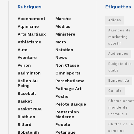
Rubriques
Etiquettes
Abonnement
Marche
Adidas
Alpinisme
Médias
Agences de
Arts Martiaux
Ministère
marketing
Athlétisme
Moto
sportif
Auto
Natation
Audiences
Aventure
News
Budgets des
Aviron
Non Classé
clubs
Badminton
Omnisports
Ballon Au
Parachutisme
Bundesliga
Poing
Patinage Art.
Canal+
Baseball
Pêche
Basket
Championnat
Pelote Basque
monde de
Basket NBA
Pentathlon
Formule 1
Biathlon
Moderne
Billard
People
Chiffre de la
semaine
Bobsleigh
Pétanque