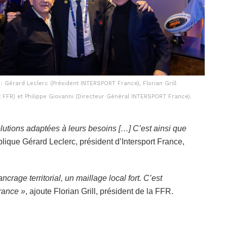
. : Gérard Leclerc (Président INTERSPORT France), Florian Grill
t FFR) et Philippe Giovanni (Directeur Général INTERSPORT France).
lutions adaptées à leurs besoins […] C’est ainsi que
plique Gérard Leclerc, président d’Intersport France,
ancrage territorial, un maillage local fort. C’est
rance »
, ajoute Florian Grill, président de la FFR.