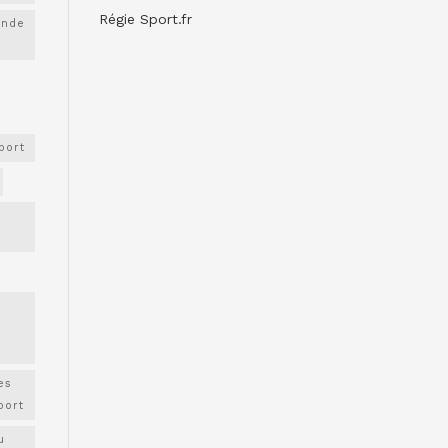
Régie Sport.fr
onde
port
es
port
u