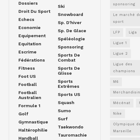
Dossiers
sponsoring
Ski
Droit Du Sport
Snowboard
Le marché d
Echecs
sport
Sp. D'hiver
Economie
Sp. De Glace
LFP
Liga
Equipement
Spéléologie
Ligue 1
Equitation
Sponsoring
Escrime
Ligue 2
Sports De
Fédérations
Combat
Ligue des
Fitness
Sports De
champions
Glisse
Foot US
Sports
M6
Football
Extrêmes
Football
Merchandisi
Sports US
Australien
Squash
Mécénat
Formule 1
Sumo
Golf
Nike
Surf
Gymnastique
Olympique d
Taekwondo
Haltérophilie
Marseille
Tauromachie
Handball