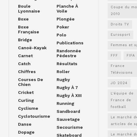
Boule
Planche À
Coupe du m
Lyonnaise
Voile
2010
Boxe
Plongée
Droits TV
Boxe
Poker
Française
Polo
Eurosport
Bridge
Publications
Femmes et s
Canoë-Kayak
Randonnée
Carnet
Pédestre
FFF
FIFA
Catch
Résultats
France
Chiffres
Roller
Télévisions
Courses De
Rugby
JO 2024
Chien
Rugby À 7
Cricket
L'équipe de
Rugby À XIII
Curling
France de
Running
football
Cyclisme
Sandboard
Cyclotourisme
Le marché d
Sauvetage
Danse
articles de s
Secourisme
Dopage
Le marché d
Skateboard