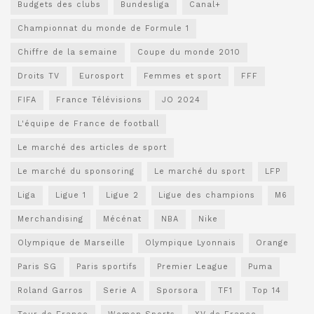
Budgets des clubs
Bundesliga
Canal+
Championnat du monde de Formule 1
Chiffre de la semaine
Coupe du monde 2010
Droits TV
Eurosport
Femmes et sport
FFF
FIFA
France Télévisions
JO 2024
L'équipe de France de football
Le marché des articles de sport
Le marché du sponsoring
Le marché du sport
LFP
Liga
Ligue 1
Ligue 2
Ligue des champions
M6
Merchandising
Mécénat
NBA
Nike
Olympique de Marseille
Olympique Lyonnais
Orange
Paris SG
Paris sportifs
Premier League
Puma
Roland Garros
Serie A
Sporsora
TF1
Top 14