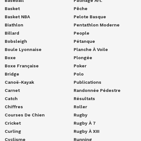
Baseball
Patinage Art.
Basket
Pêche
Basket NBA
Pelote Basque
Biathlon
Pentathlon Moderne
Billard
People
Bobsleigh
Pétanque
Boule Lyonnaise
Planche À Voile
Boxe
Plongée
Boxe Française
Poker
Bridge
Polo
Canoë-Kayak
Publications
Carnet
Randonnée Pédestre
Catch
Résultats
Chiffres
Roller
Courses De Chien
Rugby
Cricket
Rugby À 7
Curling
Rugby À XIII
Cyclisme
Running