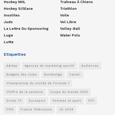
Hockey NHL
Traîneau À Chiens
Hockey S/glace
Triathlon
Insolites
Voile
Judo
Vol Libre
La Lettre Du Sponsoring
Volley-Ball
Luge
Water Polo
Lutte
Etiquettes
Adidas
Agences de marketing sportif
Audiences
Budgets des clubs
Bundesliga
Canal+
Championnat du monde de Formule 1
Chiffre de la semaine
Coupe du monde 2010
Droits TV
Eurosport
Femmes et sport
FFF
FIFA
France Télévisions
JO 2024