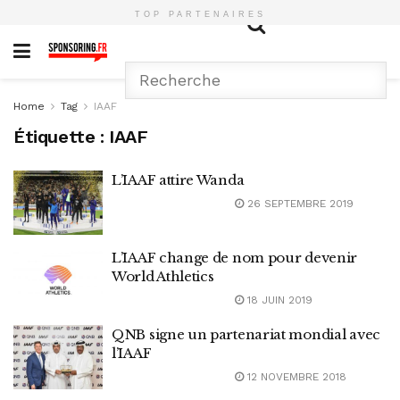
TOP PARTENAIRES
Home
Tag
IAAF
Étiquette :
IAAF
L’IAAF attire Wanda
26 SEPTEMBRE 2019
L’IAAF change de nom pour devenir
World Athletics
18 JUIN 2019
QNB signe un partenariat mondial avec
l’IAAF
12 NOVEMBRE 2018