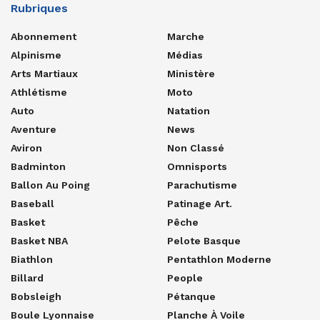
Rubriques
Abonnement
Marche
Alpinisme
Médias
Arts Martiaux
Ministère
Athlétisme
Moto
Auto
Natation
Aventure
News
Aviron
Non Classé
Badminton
Omnisports
Ballon Au Poing
Parachutisme
Baseball
Patinage Art.
Basket
Pêche
Basket NBA
Pelote Basque
Biathlon
Pentathlon Moderne
Billard
People
Bobsleigh
Pétanque
Boule Lyonnaise
Planche À Voile