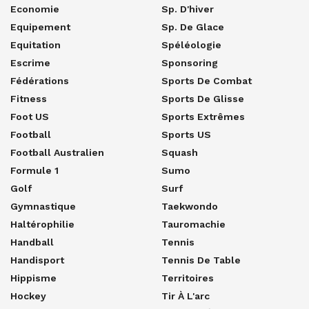
Economie
Sp. D'hiver
Equipement
Sp. De Glace
Equitation
Spéléologie
Escrime
Sponsoring
Fédérations
Sports De Combat
Fitness
Sports De Glisse
Foot US
Sports Extrêmes
Football
Sports US
Football Australien
Squash
Formule 1
Sumo
Golf
Surf
Gymnastique
Taekwondo
Haltérophilie
Tauromachie
Handball
Tennis
Handisport
Tennis De Table
Hippisme
Territoires
Hockey
Tir À L'arc