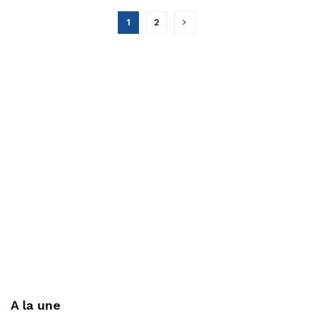
1
2
A la une