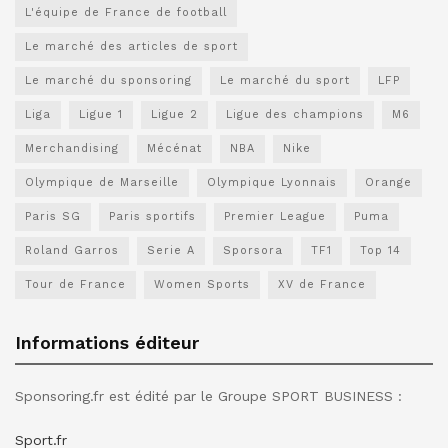
L'équipe de France de football
Le marché des articles de sport
Le marché du sponsoring
Le marché du sport
LFP
Liga
Ligue 1
Ligue 2
Ligue des champions
M6
Merchandising
Mécénat
NBA
Nike
Olympique de Marseille
Olympique Lyonnais
Orange
Paris SG
Paris sportifs
Premier League
Puma
Roland Garros
Serie A
Sporsora
TF1
Top 14
Tour de France
Women Sports
XV de France
Informations éditeur
Sponsoring.fr est édité par le Groupe SPORT BUSINESS :
Sport.fr