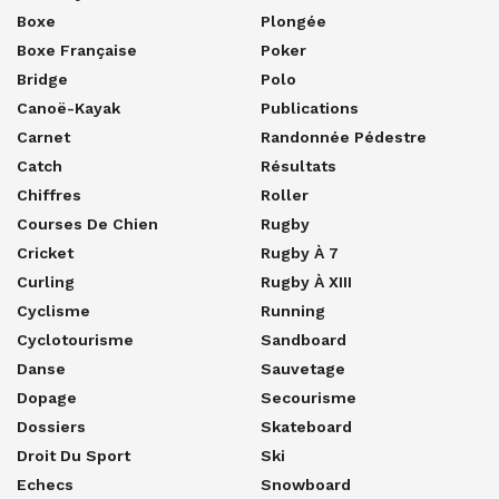
Boxe
Plongée
Boxe Française
Poker
Bridge
Polo
Canoë-Kayak
Publications
Carnet
Randonnée Pédestre
Catch
Résultats
Chiffres
Roller
Courses De Chien
Rugby
Cricket
Rugby À 7
Curling
Rugby À XIII
Cyclisme
Running
Cyclotourisme
Sandboard
Danse
Sauvetage
Dopage
Secourisme
Dossiers
Skateboard
Droit Du Sport
Ski
Echecs
Snowboard