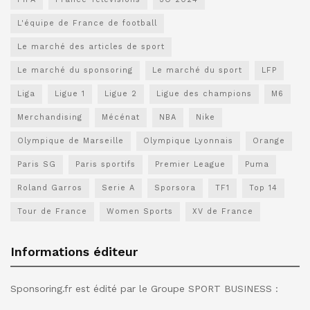
L'équipe de France de football
Le marché des articles de sport
Le marché du sponsoring
Le marché du sport
LFP
Liga
Ligue 1
Ligue 2
Ligue des champions
M6
Merchandising
Mécénat
NBA
Nike
Olympique de Marseille
Olympique Lyonnais
Orange
Paris SG
Paris sportifs
Premier League
Puma
Roland Garros
Serie A
Sporsora
TF1
Top 14
Tour de France
Women Sports
XV de France
Informations éditeur
Sponsoring.fr est édité par le Groupe SPORT BUSINESS :