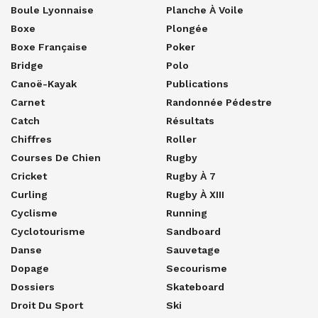
Boule Lyonnaise
Planche À Voile
Boxe
Plongée
Boxe Française
Poker
Bridge
Polo
Canoë-Kayak
Publications
Carnet
Randonnée Pédestre
Catch
Résultats
Chiffres
Roller
Courses De Chien
Rugby
Cricket
Rugby À 7
Curling
Rugby À XIII
Cyclisme
Running
Cyclotourisme
Sandboard
Danse
Sauvetage
Dopage
Secourisme
Dossiers
Skateboard
Droit Du Sport
Ski