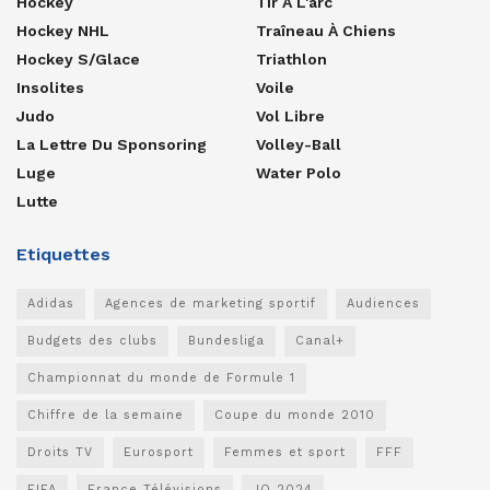
Hockey
Tir À L'arc
Hockey NHL
Traîneau À Chiens
Hockey S/glace
Triathlon
Insolites
Voile
Judo
Vol Libre
La Lettre Du Sponsoring
Volley-Ball
Luge
Water Polo
Lutte
Etiquettes
Adidas
Agences de marketing sportif
Audiences
Budgets des clubs
Bundesliga
Canal+
Championnat du monde de Formule 1
Chiffre de la semaine
Coupe du monde 2010
Droits TV
Eurosport
Femmes et sport
FFF
FIFA
France Télévisions
JO 2024