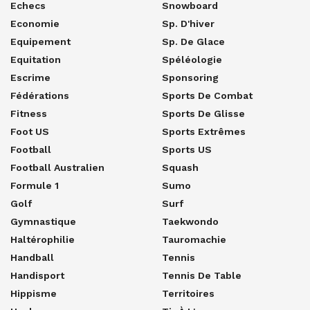
Echecs
Snowboard
Economie
Sp. D'hiver
Equipement
Sp. De Glace
Equitation
Spéléologie
Escrime
Sponsoring
Fédérations
Sports De Combat
Fitness
Sports De Glisse
Foot US
Sports Extrêmes
Football
Sports US
Football Australien
Squash
Formule 1
Sumo
Golf
Surf
Gymnastique
Taekwondo
Haltérophilie
Tauromachie
Handball
Tennis
Handisport
Tennis De Table
Hippisme
Territoires