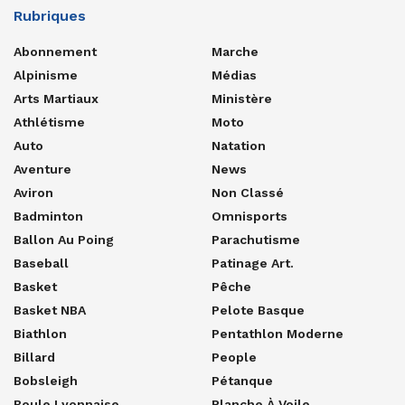
Rubriques
Abonnement
Marche
Alpinisme
Médias
Arts Martiaux
Ministère
Athlétisme
Moto
Auto
Natation
Aventure
News
Aviron
Non Classé
Badminton
Omnisports
Ballon Au Poing
Parachutisme
Baseball
Patinage Art.
Basket
Pêche
Basket NBA
Pelote Basque
Biathlon
Pentathlon Moderne
Billard
People
Bobsleigh
Pétanque
Boule Lyonnaise
Planche À Voile