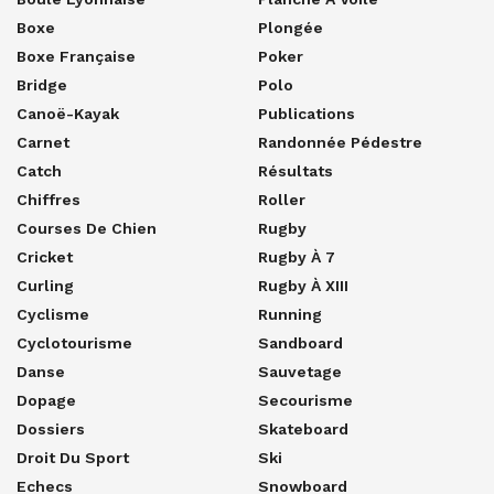
Boxe
Plongée
Boxe Française
Poker
Bridge
Polo
Canoë-Kayak
Publications
Carnet
Randonnée Pédestre
Catch
Résultats
Chiffres
Roller
Courses De Chien
Rugby
Cricket
Rugby À 7
Curling
Rugby À XIII
Cyclisme
Running
Cyclotourisme
Sandboard
Danse
Sauvetage
Dopage
Secourisme
Dossiers
Skateboard
Droit Du Sport
Ski
Echecs
Snowboard