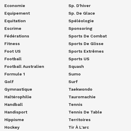
Economie
Sp. D'hiver
Equipement
Sp. De Glace
Equitation
Spéléologie
Escrime
Sponsoring
Fédérations
Sports De Combat
Fitness
Sports De Glisse
Foot US
Sports Extrêmes
Football
Sports US
Football Australien
Squash
Formule 1
Sumo
Golf
Surf
Gymnastique
Taekwondo
Haltérophilie
Tauromachie
Handball
Tennis
Handisport
Tennis De Table
Hippisme
Territoires
Hockey
Tir À L'arc