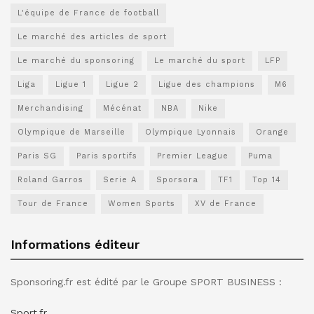
L'équipe de France de football
Le marché des articles de sport
Le marché du sponsoring
Le marché du sport
LFP
Liga
Ligue 1
Ligue 2
Ligue des champions
M6
Merchandising
Mécénat
NBA
Nike
Olympique de Marseille
Olympique Lyonnais
Orange
Paris SG
Paris sportifs
Premier League
Puma
Roland Garros
Serie A
Sporsora
TF1
Top 14
Tour de France
Women Sports
XV de France
Informations éditeur
Sponsoring.fr est édité par le Groupe SPORT BUSINESS :
Sport.fr