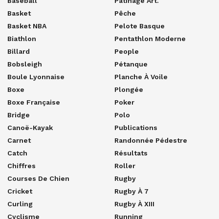
Baseball
Patinage Art.
Basket
Pêche
Basket NBA
Pelote Basque
Biathlon
Pentathlon Moderne
Billard
People
Bobsleigh
Pétanque
Boule Lyonnaise
Planche À Voile
Boxe
Plongée
Boxe Française
Poker
Bridge
Polo
Canoë-Kayak
Publications
Carnet
Randonnée Pédestre
Catch
Résultats
Chiffres
Roller
Courses De Chien
Rugby
Cricket
Rugby À 7
Curling
Rugby À XIII
Cyclisme
Running