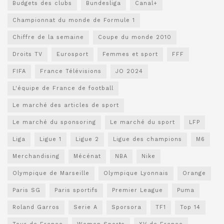
Budgets des clubs
Bundesliga
Canal+
Championnat du monde de Formule 1
Chiffre de la semaine
Coupe du monde 2010
Droits TV
Eurosport
Femmes et sport
FFF
FIFA
France Télévisions
JO 2024
L'équipe de France de football
Le marché des articles de sport
Le marché du sponsoring
Le marché du sport
LFP
Liga
Ligue 1
Ligue 2
Ligue des champions
M6
Merchandising
Mécénat
NBA
Nike
Olympique de Marseille
Olympique Lyonnais
Orange
Paris SG
Paris sportifs
Premier League
Puma
Roland Garros
Serie A
Sporsora
TF1
Top 14