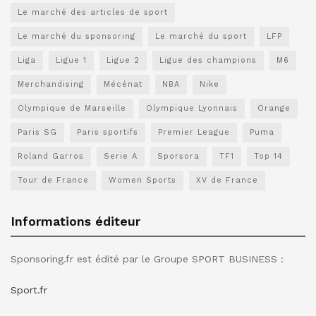
Le marché des articles de sport
Le marché du sponsoring
Le marché du sport
LFP
Liga
Ligue 1
Ligue 2
Ligue des champions
M6
Merchandising
Mécénat
NBA
Nike
Olympique de Marseille
Olympique Lyonnais
Orange
Paris SG
Paris sportifs
Premier League
Puma
Roland Garros
Serie A
Sporsora
TF1
Top 14
Tour de France
Women Sports
XV de France
Informations éditeur
Sponsoring.fr est édité par le Groupe SPORT BUSINESS :
Sport.fr