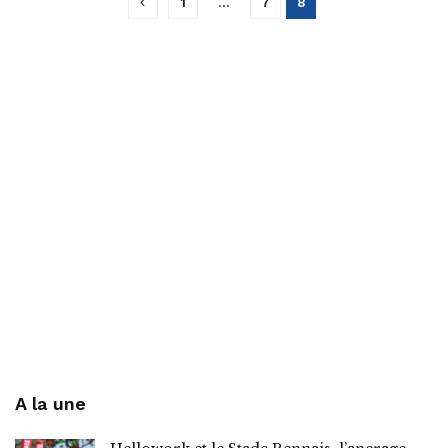
1
…
7
8
A la une