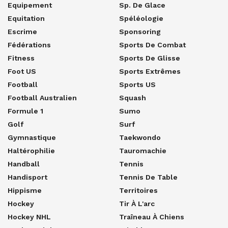
Equipement
Sp. De Glace
Equitation
Spéléologie
Escrime
Sponsoring
Fédérations
Sports De Combat
Fitness
Sports De Glisse
Foot US
Sports Extrêmes
Football
Sports US
Football Australien
Squash
Formule 1
Sumo
Golf
Surf
Gymnastique
Taekwondo
Haltérophilie
Tauromachie
Handball
Tennis
Handisport
Tennis De Table
Hippisme
Territoires
Hockey
Tir À L'arc
Hockey NHL
Traîneau À Chiens