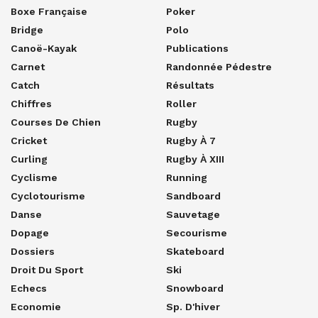
Boxe Française
Poker
Bridge
Polo
Canoë-Kayak
Publications
Carnet
Randonnée Pédestre
Catch
Résultats
Chiffres
Roller
Courses De Chien
Rugby
Cricket
Rugby À 7
Curling
Rugby À XIII
Cyclisme
Running
Cyclotourisme
Sandboard
Danse
Sauvetage
Dopage
Secourisme
Dossiers
Skateboard
Droit Du Sport
Ski
Echecs
Snowboard
Economie
Sp. D'hiver