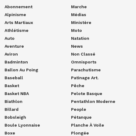
Abonnement
Marche
Alpinisme
Médias
Arts Martiaux
Ministère
Athlétisme
Moto
Auto
Natation
Aventure
News
Aviron
Non Classé
Badminton
Omnisports
Ballon Au Poing
Parachutisme
Baseball
Patinage Art.
Basket
Pêche
Basket NBA
Pelote Basque
Biathlon
Pentathlon Moderne
Billard
People
Bobsleigh
Pétanque
Boule Lyonnaise
Planche À Voile
Boxe
Plongée