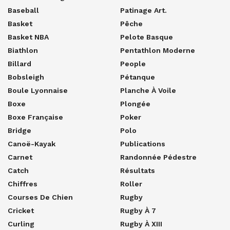
Baseball
Patinage Art.
Basket
Pêche
Basket NBA
Pelote Basque
Biathlon
Pentathlon Moderne
Billard
People
Bobsleigh
Pétanque
Boule Lyonnaise
Planche À Voile
Boxe
Plongée
Boxe Française
Poker
Bridge
Polo
Canoë-Kayak
Publications
Carnet
Randonnée Pédestre
Catch
Résultats
Chiffres
Roller
Courses De Chien
Rugby
Cricket
Rugby À 7
Curling
Rugby À XIII