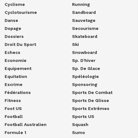
Cyclisme
Running
Cyclotourisme
Sandboard
Danse
Sauvetage
Dopage
Secourisme
Dossiers
Skateboard
Droit Du Sport
Ski
Echecs
Snowboard
Economie
Sp. D'hiver
Equipement
Sp. De Glace
Equitation
Spéléologie
Escrime
Sponsoring
Fédérations
Sports De Combat
Fitness
Sports De Glisse
Foot US
Sports Extrêmes
Football
Sports US
Football Australien
Squash
Formule 1
Sumo