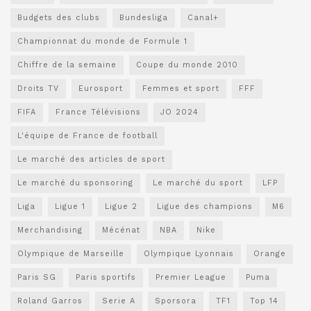
Budgets des clubs
Bundesliga
Canal+
Championnat du monde de Formule 1
Chiffre de la semaine
Coupe du monde 2010
Droits TV
Eurosport
Femmes et sport
FFF
FIFA
France Télévisions
JO 2024
L'équipe de France de football
Le marché des articles de sport
Le marché du sponsoring
Le marché du sport
LFP
Liga
Ligue 1
Ligue 2
Ligue des champions
M6
Merchandising
Mécénat
NBA
Nike
Olympique de Marseille
Olympique Lyonnais
Orange
Paris SG
Paris sportifs
Premier League
Puma
Roland Garros
Serie A
Sporsora
TF1
Top 14