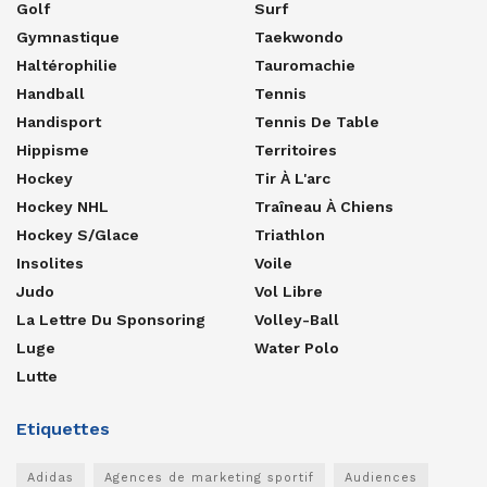
Golf
Surf
Gymnastique
Taekwondo
Haltérophilie
Tauromachie
Handball
Tennis
Handisport
Tennis De Table
Hippisme
Territoires
Hockey
Tir À L'arc
Hockey NHL
Traîneau À Chiens
Hockey S/glace
Triathlon
Insolites
Voile
Judo
Vol Libre
La Lettre Du Sponsoring
Volley-Ball
Luge
Water Polo
Lutte
Etiquettes
Adidas
Agences de marketing sportif
Audiences