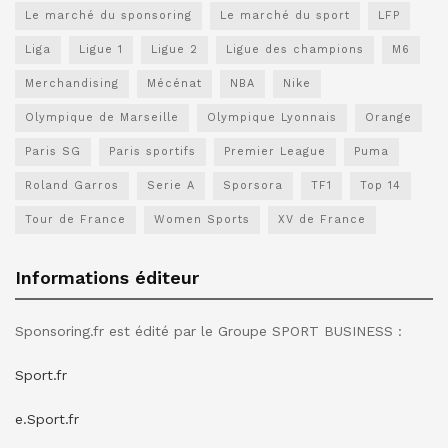
Le marché du sponsoring
Le marché du sport
LFP
Liga
Ligue 1
Ligue 2
Ligue des champions
M6
Merchandising
Mécénat
NBA
Nike
Olympique de Marseille
Olympique Lyonnais
Orange
Paris SG
Paris sportifs
Premier League
Puma
Roland Garros
Serie A
Sporsora
TF1
Top 14
Tour de France
Women Sports
XV de France
Informations éditeur
Sponsoring.fr est édité par le Groupe SPORT BUSINESS :
Sport.fr
e.Sport.fr