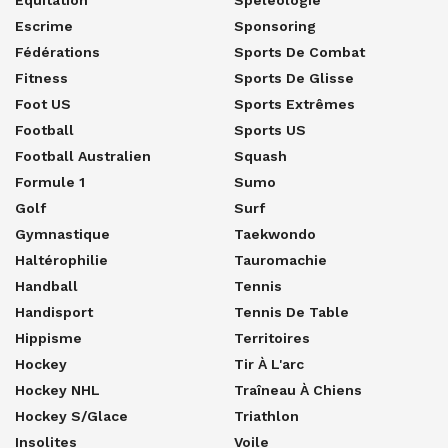
Escrime
Sponsoring
Fédérations
Sports De Combat
Fitness
Sports De Glisse
Foot US
Sports Extrêmes
Football
Sports US
Football Australien
Squash
Formule 1
Sumo
Golf
Surf
Gymnastique
Taekwondo
Haltérophilie
Tauromachie
Handball
Tennis
Handisport
Tennis De Table
Hippisme
Territoires
Hockey
Tir À L'arc
Hockey NHL
Traîneau À Chiens
Hockey S/glace
Triathlon
Insolites
Voile