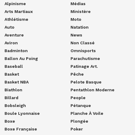
Alpinisme
Médias
Arts Martiaux
Ministère
Athlétisme
Moto
Auto
Natation
Aventure
News
Aviron
Non Classé
Badminton
Omnisports
Ballon Au Poing
Parachutisme
Baseball
Patinage Art.
Basket
Pêche
Basket NBA
Pelote Basque
Biathlon
Pentathlon Moderne
Billard
People
Bobsleigh
Pétanque
Boule Lyonnaise
Planche À Voile
Boxe
Plongée
Boxe Française
Poker