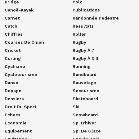
Bridge
Polo
Canoë-Kayak
Publications
Carnet
Randonnée Pédestre
Catch
Résultats
Chiffres
Roller
Courses De Chien
Rugby
Cricket
Rugby À 7
Curling
Rugby À XIII
Cyclisme
Running
Cyclotourisme
Sandboard
Danse
Sauvetage
Dopage
Secourisme
Dossiers
Skateboard
Droit Du Sport
Ski
Echecs
Snowboard
Economie
Sp. D'hiver
Equipement
Sp. De Glace
Equitation
Spéléologie