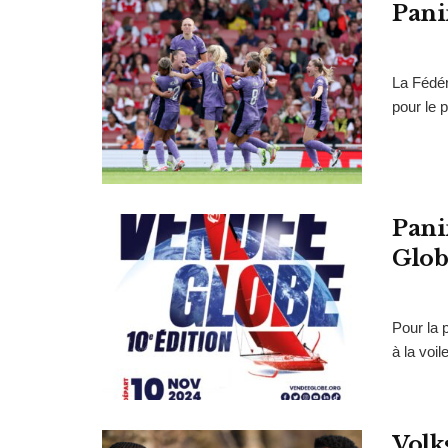
Pani
La Fédér
pour le 
Pani
Glob
Pour la 
à la voil
Volk