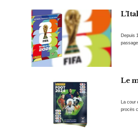
L’Ita
Depuis 1
passage 
Le m
La cour 
procès c