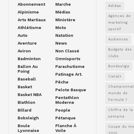
Abonnement
Marche
Adidas
Alpinisme
Médias
Agences de
Arts Martiaux
Ministère
marketing
Athlétisme
Moto
sportif
Auto
Natation
Audiences
Aventure
News
Budgets des
Aviron
Non Classé
clubs
Badminton
Omnisports
Ballon Au
Parachutisme
Bundesliga
Poing
Patinage Art.
Canal+
Baseball
Pêche
Basket
Championnat
Pelote Basque
monde de
Basket NBA
Pentathlon
Formule 1
Biathlon
Moderne
Billard
People
Chiffre de la
semaine
Bobsleigh
Pétanque
Boule
Planche À
Coupe du m
Lyonnaise
Voile
2010