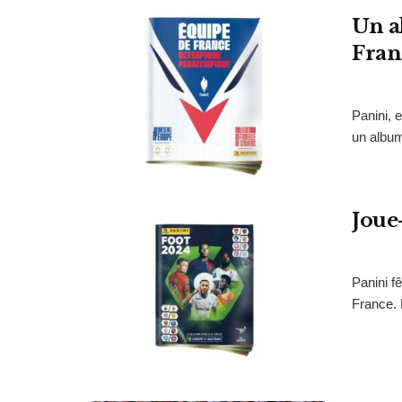
Un a
Fran
Panini, 
un album
Joue
Panini f
France. 