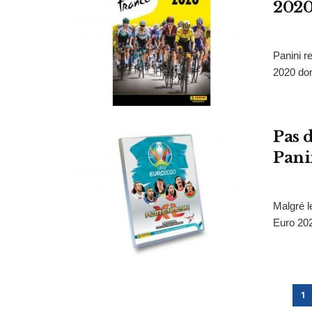
202
Panini r
2020 don
Pas 
Pani
Malgré l
Euro 202
1