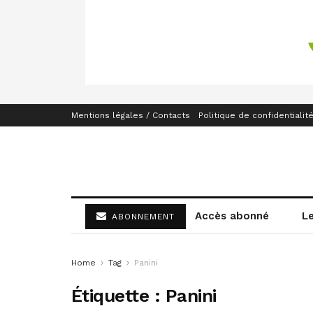
Mentions légales / Contacts
Politique de confidentialit
Accès abonné
L
ABONNEMENT
Home
Tag
Panini
Étiquette :
Panini