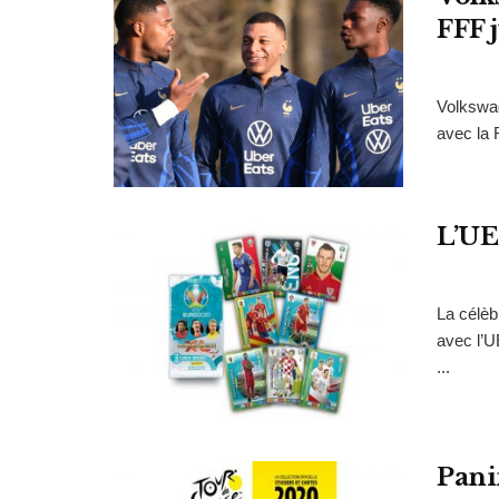
FFF 
Volkswag
avec la 
L’UEF
La célèb
avec l’U
...
Pani