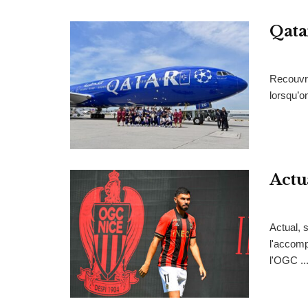
Qata
Recouvri
lorsqu’o
Actu
Actual, 
l'accomp
l'OGC ..