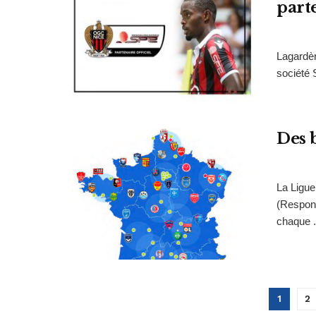
part
Lagardèr
société 
Des 
La Ligue
(Respons
chaque .
1
2