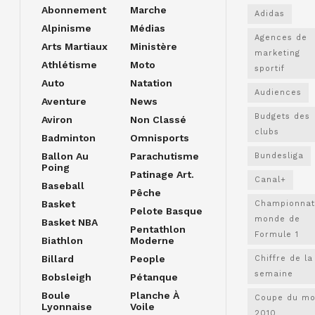
Abonnement
Marche
Adidas
Alpinisme
Médias
Agences de
Arts Martiaux
Ministère
marketing
Athlétisme
Moto
sportif
Auto
Natation
Audiences
Aventure
News
Budgets des
Aviron
Non Classé
clubs
Badminton
Omnisports
Ballon Au
Parachutisme
Bundesliga
Poing
Patinage Art.
Canal+
Baseball
Pêche
Basket
Championnat
Pelote Basque
monde de
Basket NBA
Pentathlon
Formule 1
Biathlon
Moderne
Billard
People
Chiffre de la
semaine
Bobsleigh
Pétanque
Boule
Planche À
Coupe du m
Lyonnaise
Voile
2010