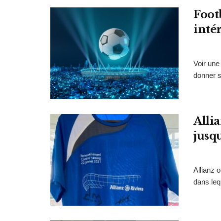
Foot
inté
Voir une
donner s
Alli
jusq
Allianz 
dans leq