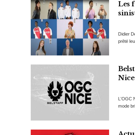
Les 
sinis
Didier D
prêté leu
Bels
Nice
L'OGC Ni
mode brit
Actu