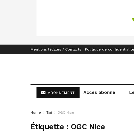
Mentions légales / Contacts
Politique de confidentialit
Accès abonné
L
ABONNEMENT
Home
Tag
OGC Nice
Étiquette :
OGC Nice