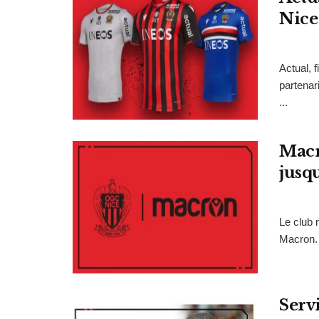
Nice
Actual, 
partenar
...
Macr
jusq
Le club n
Macron. 
Serv