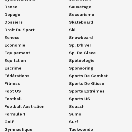
Danse
Sauvetage
Dopage
Secourisme
Dossiers
Skateboard
Droit Du Sport
Ski
Echecs
Snowboard
Economie
Sp. D'hiver
Equipement
Sp. De Glace
Equitation
Spéléologie
Escrime
Sponsoring
Fédérations
Sports De Combat
Fitness
Sports De Glisse
Foot US
Sports Extrêmes
Football
Sports US
Football Australien
Squash
Formule 1
Sumo
Golf
Surf
Gymnastique
Taekwondo