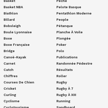
Basket
Pêche
Basket NBA
Pelote Basque
Biathlon
Pentathlon Moderne
Billard
People
Bobsleigh
Pétanque
Boule Lyonnaise
Planche À Voile
Boxe
Plongée
Boxe Française
Poker
Bridge
Polo
Canoë-Kayak
Publications
Carnet
Randonnée Pédestre
Catch
Résultats
Chiffres
Roller
Courses De Chien
Rugby
Cricket
Rugby À 7
Curling
Rugby À XIII
Cyclisme
Running
Cyclotourisme
Sandboard