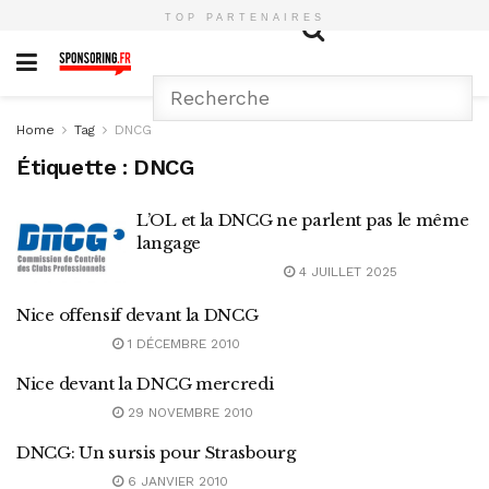
TOP PARTENAIRES
Home
Tag
DNCG
Étiquette :
DNCG
L’OL et la DNCG ne parlent pas le même
langage
4 JUILLET 2025
Nice offensif devant la DNCG
1 DÉCEMBRE 2010
Nice devant la DNCG mercredi
29 NOVEMBRE 2010
DNCG: Un sursis pour Strasbourg
6 JANVIER 2010