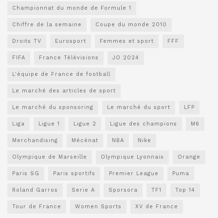
Championnat du monde de Formule 1
Chiffre de la semaine
Coupe du monde 2010
Droits TV
Eurosport
Femmes et sport
FFF
FIFA
France Télévisions
JO 2024
L'équipe de France de football
Le marché des articles de sport
Le marché du sponsoring
Le marché du sport
LFP
Liga
Ligue 1
Ligue 2
Ligue des champions
M6
Merchandising
Mécénat
NBA
Nike
Olympique de Marseille
Olympique Lyonnais
Orange
Paris SG
Paris sportifs
Premier League
Puma
Roland Garros
Serie A
Sporsora
TF1
Top 14
Tour de France
Women Sports
XV de France