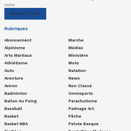
notre
NEWSLETTER
Rubriques
Abonnement
Marche
Alpinisme
Médias
Arts Martiaux
Ministère
Athlétisme
Moto
Auto
Natation
Aventure
News
Aviron
Non Classé
Badminton
Omnisports
Ballon Au Poing
Parachutisme
Baseball
Patinage Art.
Basket
Pêche
Basket NBA
Pelote Basque