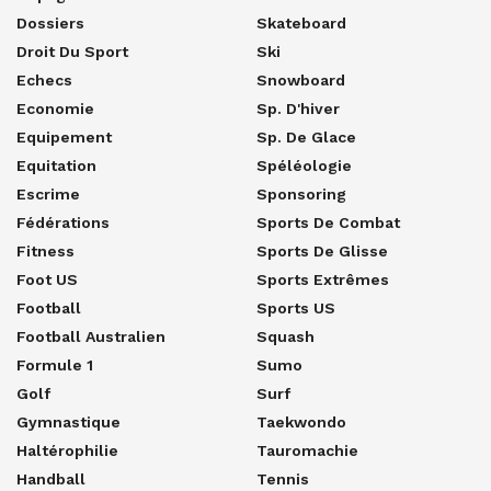
Dossiers
Skateboard
Droit Du Sport
Ski
Echecs
Snowboard
Economie
Sp. D'hiver
Equipement
Sp. De Glace
Equitation
Spéléologie
Escrime
Sponsoring
Fédérations
Sports De Combat
Fitness
Sports De Glisse
Foot US
Sports Extrêmes
Football
Sports US
Football Australien
Squash
Formule 1
Sumo
Golf
Surf
Gymnastique
Taekwondo
Haltérophilie
Tauromachie
Handball
Tennis