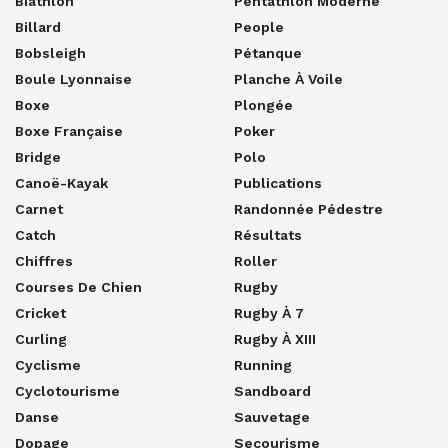
Biathlon
Pentathlon Moderne
Billard
People
Bobsleigh
Pétanque
Boule Lyonnaise
Planche À Voile
Boxe
Plongée
Boxe Française
Poker
Bridge
Polo
Canoë-Kayak
Publications
Carnet
Randonnée Pédestre
Catch
Résultats
Chiffres
Roller
Courses De Chien
Rugby
Cricket
Rugby À 7
Curling
Rugby À XIII
Cyclisme
Running
Cyclotourisme
Sandboard
Danse
Sauvetage
Dopage
Secourisme