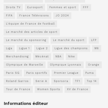
Droits TV
Eurosport
Femmes et sport
FFF
FIFA
France Télévisions
JO 2024
L'équipe de France de football
Le marché des articles de sport
Le marché du sponsoring
Le marché du sport
LFP
Liga
Ligue 1
Ligue 2
Ligue des champions
M6
Merchandising
Mécénat
NBA
Nike
Olympique de Marseille
Olympique Lyonnais
Orange
Paris SG
Paris sportifs
Premier League
Puma
Roland Garros
Serie A
Sporsora
TF1
Top 14
Tour de France
Women Sports
XV de France
Informations éditeur