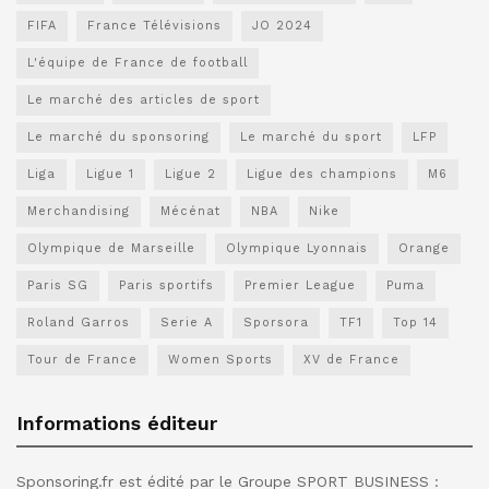
FIFA
France Télévisions
JO 2024
L'équipe de France de football
Le marché des articles de sport
Le marché du sponsoring
Le marché du sport
LFP
Liga
Ligue 1
Ligue 2
Ligue des champions
M6
Merchandising
Mécénat
NBA
Nike
Olympique de Marseille
Olympique Lyonnais
Orange
Paris SG
Paris sportifs
Premier League
Puma
Roland Garros
Serie A
Sporsora
TF1
Top 14
Tour de France
Women Sports
XV de France
Informations éditeur
Sponsoring.fr est édité par le Groupe SPORT BUSINESS :