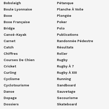
Bobsleigh
Pétanque
Boule Lyonnaise
Planche À Voile
Boxe
Plongée
Boxe Française
Poker
Bridge
Polo
Canoë-Kayak
Publications
Carnet
Randonnée Pédestre
Catch
Résultats
Chiffres
Roller
Courses De Chien
Rugby
Cricket
Rugby À 7
Curling
Rugby À XIII
Cyclisme
Running
Cyclotourisme
Sandboard
Danse
Sauvetage
Dopage
Secourisme
Dossiers
Skateboard