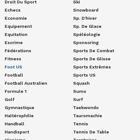
Droit Du Sport
Ski
Echecs
Snowboard
Economie
Sp. D'hiver
Equipement
Sp. De Glace
Equitation
Spéléologie
Escrime
Sponsoring
Fédérations
Sports De Combat
Fitness
Sports De Glisse
Foot US
Sports Extrêmes
Football
Sports US
Football Australien
Squash
Formule 1
Sumo
Golf
Surf
Gymnastique
Taekwondo
Haltérophilie
Tauromachie
Handball
Tennis
Handisport
Tennis De Table
Hippisme
Territoires