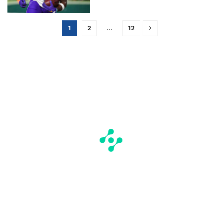
1
2
…
12