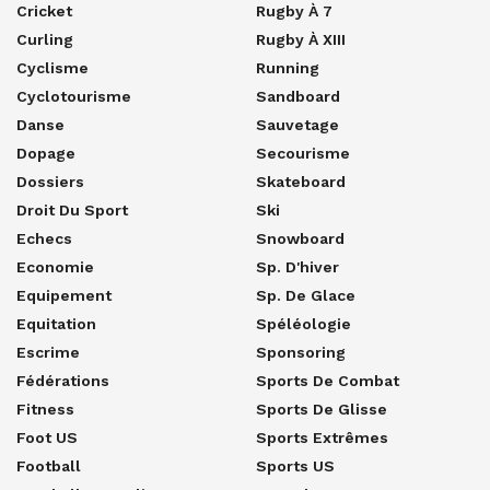
Cricket
Rugby À 7
Curling
Rugby À XIII
Cyclisme
Running
Cyclotourisme
Sandboard
Danse
Sauvetage
Dopage
Secourisme
Dossiers
Skateboard
Droit Du Sport
Ski
Echecs
Snowboard
Economie
Sp. D'hiver
Equipement
Sp. De Glace
Equitation
Spéléologie
Escrime
Sponsoring
Fédérations
Sports De Combat
Fitness
Sports De Glisse
Foot US
Sports Extrêmes
Football
Sports US