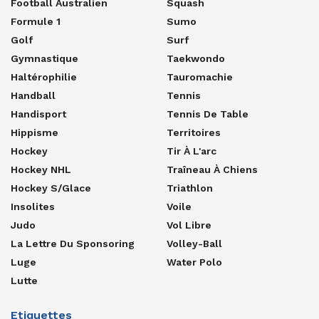
Football Australien
Squash
Formule 1
Sumo
Golf
Surf
Gymnastique
Taekwondo
Haltérophilie
Tauromachie
Handball
Tennis
Handisport
Tennis De Table
Hippisme
Territoires
Hockey
Tir À L'arc
Hockey NHL
Traîneau À Chiens
Hockey S/glace
Triathlon
Insolites
Voile
Judo
Vol Libre
La Lettre Du Sponsoring
Volley-Ball
Luge
Water Polo
Lutte
Etiquettes