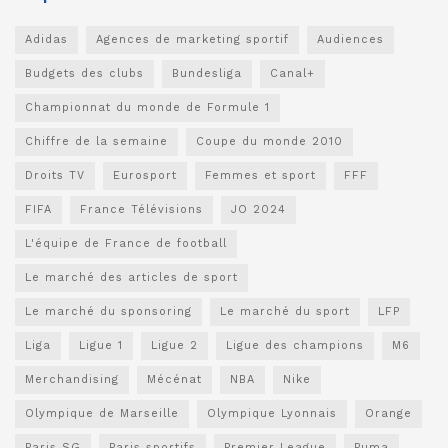
Adidas
Agences de marketing sportif
Audiences
Budgets des clubs
Bundesliga
Canal+
Championnat du monde de Formule 1
Chiffre de la semaine
Coupe du monde 2010
Droits TV
Eurosport
Femmes et sport
FFF
FIFA
France Télévisions
JO 2024
L'équipe de France de football
Le marché des articles de sport
Le marché du sponsoring
Le marché du sport
LFP
Liga
Ligue 1
Ligue 2
Ligue des champions
M6
Merchandising
Mécénat
NBA
Nike
Olympique de Marseille
Olympique Lyonnais
Orange
Paris SG
Paris sportifs
Premier League
Puma