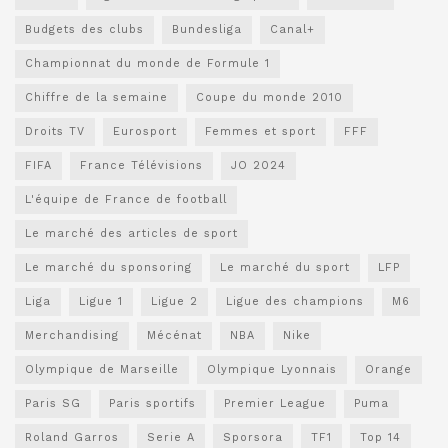
Budgets des clubs
Bundesliga
Canal+
Championnat du monde de Formule 1
Chiffre de la semaine
Coupe du monde 2010
Droits TV
Eurosport
Femmes et sport
FFF
FIFA
France Télévisions
JO 2024
L'équipe de France de football
Le marché des articles de sport
Le marché du sponsoring
Le marché du sport
LFP
Liga
Ligue 1
Ligue 2
Ligue des champions
M6
Merchandising
Mécénat
NBA
Nike
Olympique de Marseille
Olympique Lyonnais
Orange
Paris SG
Paris sportifs
Premier League
Puma
Roland Garros
Serie A
Sporsora
TF1
Top 14