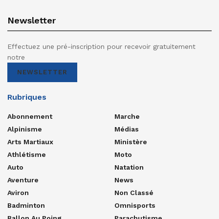
Newsletter
Effectuez une pré-inscription pour recevoir gratuitement
notre
NEWSLETTER
Rubriques
Abonnement
Marche
Alpinisme
Médias
Arts Martiaux
Ministère
Athlétisme
Moto
Auto
Natation
Aventure
News
Aviron
Non Classé
Badminton
Omnisports
Ballon Au Poing
Parachutisme