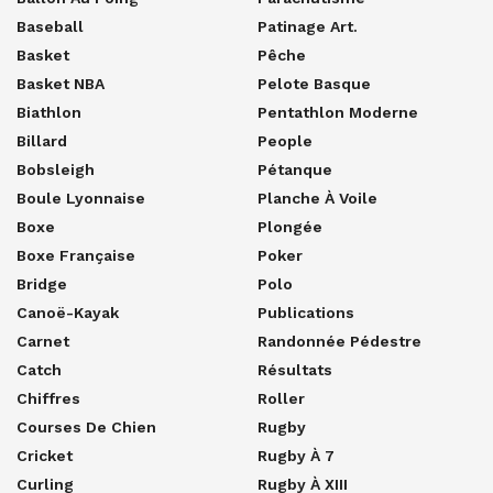
Baseball
Patinage Art.
Basket
Pêche
Basket NBA
Pelote Basque
Biathlon
Pentathlon Moderne
Billard
People
Bobsleigh
Pétanque
Boule Lyonnaise
Planche À Voile
Boxe
Plongée
Boxe Française
Poker
Bridge
Polo
Canoë-Kayak
Publications
Carnet
Randonnée Pédestre
Catch
Résultats
Chiffres
Roller
Courses De Chien
Rugby
Cricket
Rugby À 7
Curling
Rugby À XIII