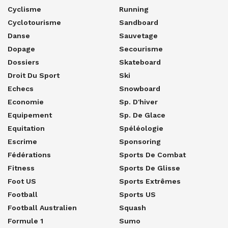
Cyclisme
Running
Cyclotourisme
Sandboard
Danse
Sauvetage
Dopage
Secourisme
Dossiers
Skateboard
Droit Du Sport
Ski
Echecs
Snowboard
Economie
Sp. D'hiver
Equipement
Sp. De Glace
Equitation
Spéléologie
Escrime
Sponsoring
Fédérations
Sports De Combat
Fitness
Sports De Glisse
Foot US
Sports Extrêmes
Football
Sports US
Football Australien
Squash
Formule 1
Sumo