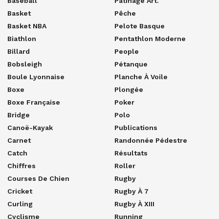
Baseball
Patinage Art.
Basket
Pêche
Basket NBA
Pelote Basque
Biathlon
Pentathlon Moderne
Billard
People
Bobsleigh
Pétanque
Boule Lyonnaise
Planche À Voile
Boxe
Plongée
Boxe Française
Poker
Bridge
Polo
Canoë-Kayak
Publications
Carnet
Randonnée Pédestre
Catch
Résultats
Chiffres
Roller
Courses De Chien
Rugby
Cricket
Rugby À 7
Curling
Rugby À XIII
Cyclisme
Running