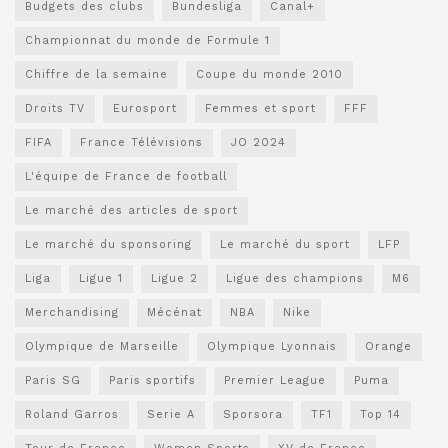
Budgets des clubs
Bundesliga
Canal+
Championnat du monde de Formule 1
Chiffre de la semaine
Coupe du monde 2010
Droits TV
Eurosport
Femmes et sport
FFF
FIFA
France Télévisions
JO 2024
L'équipe de France de football
Le marché des articles de sport
Le marché du sponsoring
Le marché du sport
LFP
Liga
Ligue 1
Ligue 2
Ligue des champions
M6
Merchandising
Mécénat
NBA
Nike
Olympique de Marseille
Olympique Lyonnais
Orange
Paris SG
Paris sportifs
Premier League
Puma
Roland Garros
Serie A
Sporsora
TF1
Top 14