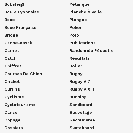
Bobsleigh
Pétanque
Boule Lyonnaise
Planche À Voile
Boxe
Plongée
Boxe Française
Poker
Bridge
Polo
Canoë-Kayak
Publications
Carnet
Randonnée Pédestre
Catch
Résultats
Chiffres
Roller
Courses De Chien
Rugby
Cricket
Rugby À 7
Curling
Rugby À XIII
Cyclisme
Running
Cyclotourisme
Sandboard
Danse
Sauvetage
Dopage
Secourisme
Dossiers
Skateboard