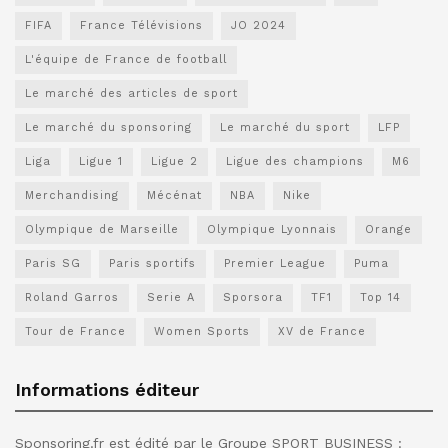
FIFA
France Télévisions
JO 2024
L'équipe de France de football
Le marché des articles de sport
Le marché du sponsoring
Le marché du sport
LFP
Liga
Ligue 1
Ligue 2
Ligue des champions
M6
Merchandising
Mécénat
NBA
Nike
Olympique de Marseille
Olympique Lyonnais
Orange
Paris SG
Paris sportifs
Premier League
Puma
Roland Garros
Serie A
Sporsora
TF1
Top 14
Tour de France
Women Sports
XV de France
Informations éditeur
Sponsoring.fr est édité par le Groupe SPORT BUSINESS :