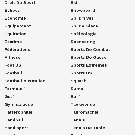
Droit Du Sport
Ski
Echecs
Snowboard
Economie
Sp. D'hiver
Equipement
Sp. De Glace
Equitation
Spéléologie
Escrime
Sponsoring
Fédérations
Sports De Combat
Fitness
Sports De Glisse
Foot US
Sports Extrêmes
Football
Sports US
Football Australien
Squash
Formule 1
Sumo
Golf
Surf
Gymnastique
Taekwondo
Haltérophilie
Tauromachie
Handball
Tennis
Handisport
Tennis De Table