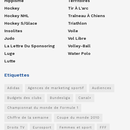
Hippisme
Territoires
Hockey
Tir À L'arc
Hockey NHL
Traîneau À Chiens
Hockey S/glace
Triathlon
Insolites
Voile
Judo
Vol Libre
La Lettre Du Sponsoring
Volley-Ball
Luge
Water Polo
Lutte
Etiquettes
Adidas
Agences de marketing sportif
Audiences
Budgets des clubs
Bundesliga
Canal+
Championnat du monde de Formule 1
Chiffre de la semaine
Coupe du monde 2010
Droits TV
Eurosport
Femmes et sport
FFF