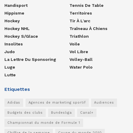
Handisport
Tennis De Table
Hippisme
Territoires
Hockey
Tir À L'arc
Hockey NHL
Traîneau À Chiens
Hockey S/glace
Triathlon
Insolites
Voile
Judo
Vol Libre
La Lettre Du Sponsoring
Volley-Ball
Luge
Water Polo
Lutte
Etiquettes
Adidas
Agences de marketing sportif
Audiences
Budgets des clubs
Bundesliga
Canal+
Championnat du monde de Formule 1
Chiffre de la semaine
Coupe du monde 2010