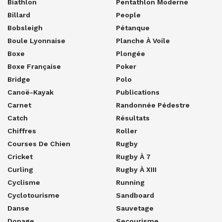
Biathlon
Pentathlon Moderne
Billard
People
Bobsleigh
Pétanque
Boule Lyonnaise
Planche À Voile
Boxe
Plongée
Boxe Française
Poker
Bridge
Polo
Canoë-Kayak
Publications
Carnet
Randonnée Pédestre
Catch
Résultats
Chiffres
Roller
Courses De Chien
Rugby
Cricket
Rugby À 7
Curling
Rugby À XIII
Cyclisme
Running
Cyclotourisme
Sandboard
Danse
Sauvetage
Dopage
Secourisme