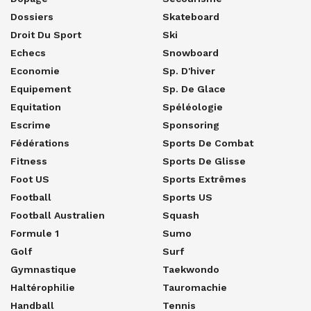
Dossiers
Skateboard
Droit Du Sport
Ski
Echecs
Snowboard
Economie
Sp. D'hiver
Equipement
Sp. De Glace
Equitation
Spéléologie
Escrime
Sponsoring
Fédérations
Sports De Combat
Fitness
Sports De Glisse
Foot US
Sports Extrêmes
Football
Sports US
Football Australien
Squash
Formule 1
Sumo
Golf
Surf
Gymnastique
Taekwondo
Haltérophilie
Tauromachie
Handball
Tennis