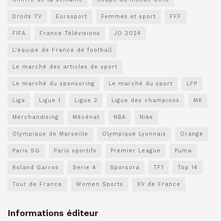
Droits TV
Eurosport
Femmes et sport
FFF
FIFA
France Télévisions
JO 2024
L'équipe de France de football
Le marché des articles de sport
Le marché du sponsoring
Le marché du sport
LFP
Liga
Ligue 1
Ligue 2
Ligue des champions
M6
Merchandising
Mécénat
NBA
Nike
Olympique de Marseille
Olympique Lyonnais
Orange
Paris SG
Paris sportifs
Premier League
Puma
Roland Garros
Serie A
Sporsora
TF1
Top 14
Tour de France
Women Sports
XV de France
Informations éditeur