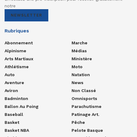
notre
NEWSLETTER
Rubriques
Abonnement
Marche
Alpinisme
Médias
Arts Martiaux
Ministère
Athlétisme
Moto
Auto
Natation
Aventure
News
Aviron
Non Classé
Badminton
Omnisports
Ballon Au Poing
Parachutisme
Baseball
Patinage Art.
Basket
Pêche
Basket NBA
Pelote Basque