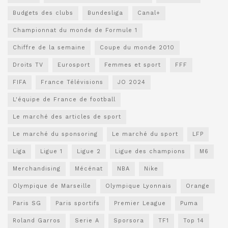
Budgets des clubs
Bundesliga
Canal+
Championnat du monde de Formule 1
Chiffre de la semaine
Coupe du monde 2010
Droits TV
Eurosport
Femmes et sport
FFF
FIFA
France Télévisions
JO 2024
L'équipe de France de football
Le marché des articles de sport
Le marché du sponsoring
Le marché du sport
LFP
Liga
Ligue 1
Ligue 2
Ligue des champions
M6
Merchandising
Mécénat
NBA
Nike
Olympique de Marseille
Olympique Lyonnais
Orange
Paris SG
Paris sportifs
Premier League
Puma
Roland Garros
Serie A
Sporsora
TF1
Top 14