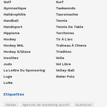
Golf
Surf
Gymnastique
Taekwondo
Haltérophilie
Tauromachie
Handball
Tennis
Handisport
Tennis De Table
Hippisme
Territoires
Hockey
Tir À L'arc
Hockey NHL
Traîneau À Chiens
Hockey S/glace
Triathlon
Insolites
Voile
Judo
Vol Libre
La Lettre Du Sponsoring
Volley-Ball
Luge
Water Polo
Lutte
Etiquettes
Adidas
Agences de marketing sportif
Audiences