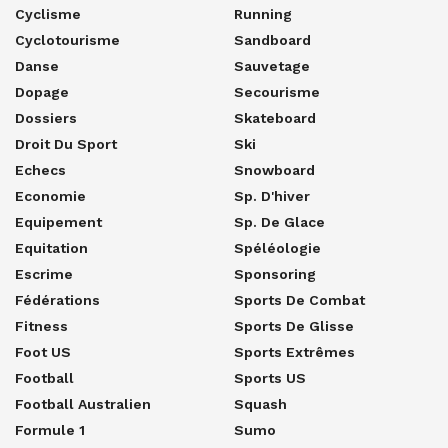
Cyclisme
Running
Cyclotourisme
Sandboard
Danse
Sauvetage
Dopage
Secourisme
Dossiers
Skateboard
Droit Du Sport
Ski
Echecs
Snowboard
Economie
Sp. D'hiver
Equipement
Sp. De Glace
Equitation
Spéléologie
Escrime
Sponsoring
Fédérations
Sports De Combat
Fitness
Sports De Glisse
Foot US
Sports Extrêmes
Football
Sports US
Football Australien
Squash
Formule 1
Sumo