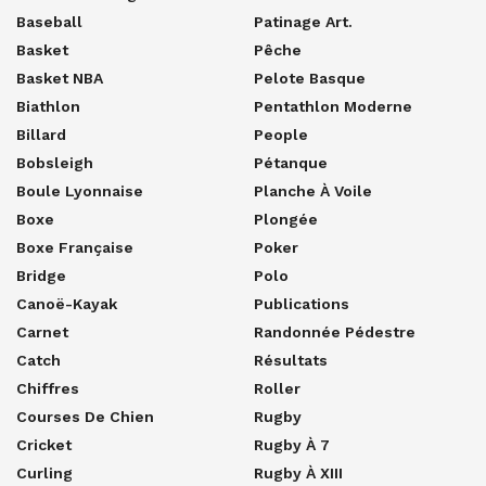
Baseball
Patinage Art.
Basket
Pêche
Basket NBA
Pelote Basque
Biathlon
Pentathlon Moderne
Billard
People
Bobsleigh
Pétanque
Boule Lyonnaise
Planche À Voile
Boxe
Plongée
Boxe Française
Poker
Bridge
Polo
Canoë-Kayak
Publications
Carnet
Randonnée Pédestre
Catch
Résultats
Chiffres
Roller
Courses De Chien
Rugby
Cricket
Rugby À 7
Curling
Rugby À XIII