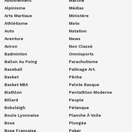
Abonnement
Marche
Alpinisme
Médias
Arts Martiaux
Ministère
Athlétisme
Moto
Auto
Natation
Aventure
News
Aviron
Non Classé
Badminton
Omnisports
Ballon Au Poing
Parachutisme
Baseball
Patinage Art.
Basket
Pêche
Basket NBA
Pelote Basque
Biathlon
Pentathlon Moderne
Billard
People
Bobsleigh
Pétanque
Boule Lyonnaise
Planche À Voile
Boxe
Plongée
Boxe Française
Poker