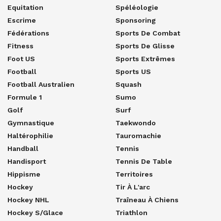
Equitation
Spéléologie
Escrime
Sponsoring
Fédérations
Sports De Combat
Fitness
Sports De Glisse
Foot US
Sports Extrêmes
Football
Sports US
Football Australien
Squash
Formule 1
Sumo
Golf
Surf
Gymnastique
Taekwondo
Haltérophilie
Tauromachie
Handball
Tennis
Handisport
Tennis De Table
Hippisme
Territoires
Hockey
Tir À L'arc
Hockey NHL
Traîneau À Chiens
Hockey S/glace
Triathlon