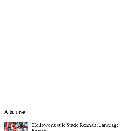
A la une
Hellowork et le Stade Rennais, l’ancrage