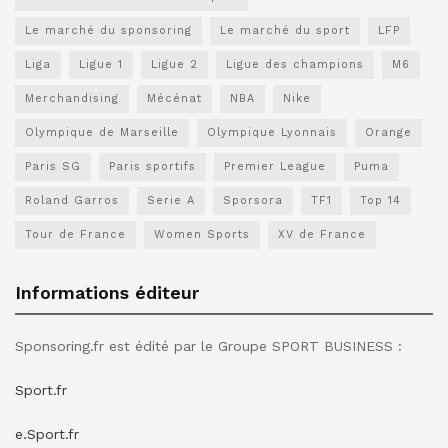
Le marché du sponsoring
Le marché du sport
LFP
Liga
Ligue 1
Ligue 2
Ligue des champions
M6
Merchandising
Mécénat
NBA
Nike
Olympique de Marseille
Olympique Lyonnais
Orange
Paris SG
Paris sportifs
Premier League
Puma
Roland Garros
Serie A
Sporsora
TF1
Top 14
Tour de France
Women Sports
XV de France
Informations éditeur
Sponsoring.fr est édité par le Groupe SPORT BUSINESS :
Sport.fr
e.Sport.fr