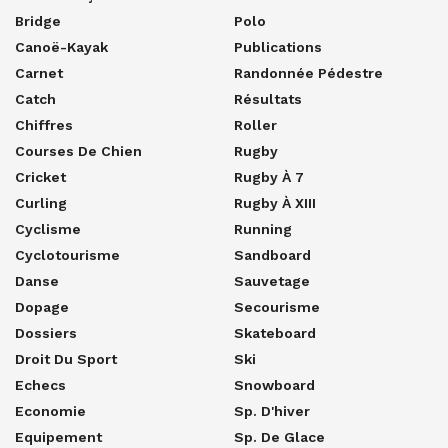
Bridge
Polo
Canoë-Kayak
Publications
Carnet
Randonnée Pédestre
Catch
Résultats
Chiffres
Roller
Courses De Chien
Rugby
Cricket
Rugby À 7
Curling
Rugby À XIII
Cyclisme
Running
Cyclotourisme
Sandboard
Danse
Sauvetage
Dopage
Secourisme
Dossiers
Skateboard
Droit Du Sport
Ski
Echecs
Snowboard
Economie
Sp. D'hiver
Equipement
Sp. De Glace