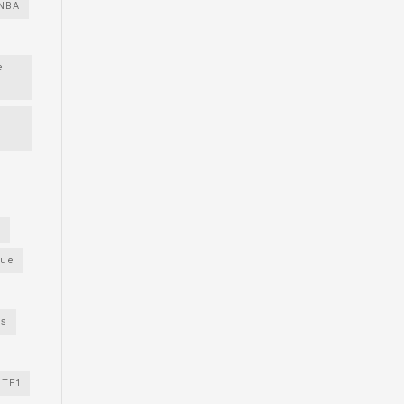
NBA
e
s
gue
os
TF1