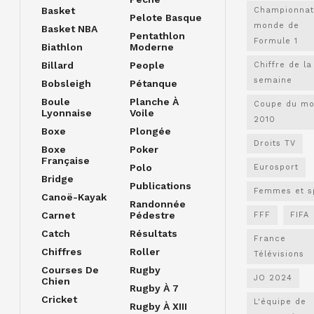
Basket
Championnat
Pelote Basque
monde de
Basket NBA
Pentathlon
Formule 1
Biathlon
Moderne
Billard
People
Chiffre de la
semaine
Bobsleigh
Pétanque
Boule
Planche À
Coupe du m
Lyonnaise
Voile
2010
Boxe
Plongée
Droits TV
Boxe
Poker
Française
Polo
Eurosport
Bridge
Publications
Femmes et s
Canoë-Kayak
Randonnée
Carnet
Pédestre
FFF
FIFA
Catch
Résultats
France
Chiffres
Roller
Télévisions
Courses De
Rugby
JO 2024
Chien
Rugby À 7
Cricket
L'équipe de
Rugby À XIII