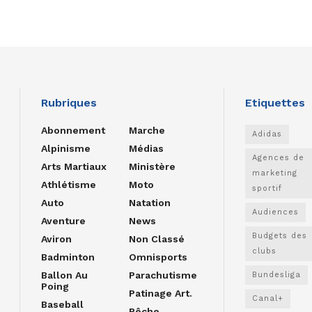
Rubriques
Etiquettes
Abonnement
Marche
Adidas
Alpinisme
Médias
Agences de
Arts Martiaux
Ministère
marketing
Athlétisme
Moto
sportif
Auto
Natation
Audiences
Aventure
News
Budgets des
Aviron
Non Classé
clubs
Badminton
Omnisports
Ballon Au
Parachutisme
Bundesliga
Poing
Patinage Art.
Canal+
Baseball
Pêche