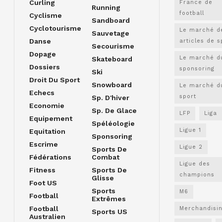
Curling
France de
Running
football
Cyclisme
Sandboard
Cyclotourisme
Le marché d
Sauvetage
Danse
articles de s
Secourisme
Dopage
Le marché d
Skateboard
Dossiers
sponsoring
Ski
Droit Du Sport
Snowboard
Le marché d
Echecs
sport
Sp. D'hiver
Economie
Sp. De Glace
LFP
Liga
Equipement
Spéléologie
Ligue 1
Equitation
Sponsoring
Escrime
Ligue 2
Sports De
Fédérations
Combat
Ligue des
Fitness
Sports De
champions
Glisse
Foot US
Sports
M6
Football
Extrêmes
Football
Merchandisi
Sports US
Australien