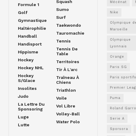
Squash
Mécénat
Formule 1
Sumo
Golf
Nike
Surf
Gymnastique
Olympique d
Taekwondo
Haltérophilie
Marseille
Tauromachie
Handball
Olympique
Tennis
Handisport
Lyonnais
Tennis De
Hippisme
Table
Orange
Hockey
Territoires
Paris SG
Hockey NHL
Tir À L'arc
Hockey
Traîneau À
Paris sportif
S/glace
Chiens
Premier Lea
Insolites
Triathlon
Judo
Voile
Puma
La Lettre Du
Vol Libre
Roland Garr
Sponsoring
Volley-Ball
Luge
Serie A
Water Polo
Lutte
Sporsora