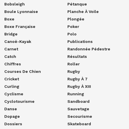
Bobsleigh
Pétanque
Boule Lyonnaise
Planche À Voile
Boxe
Plongée
Boxe Française
Poker
Bridge
Polo
Canoë-Kayak
Publications
Carnet
Randonnée Pédestre
Catch
Résultats
Chiffres
Roller
Courses De Chien
Rugby
Cricket
Rugby À 7
Curling
Rugby À XIII
Cyclisme
Running
Cyclotourisme
Sandboard
Danse
Sauvetage
Dopage
Secourisme
Dossiers
Skateboard