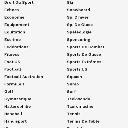
Droit Du Sport
Ski
Echecs
Snowboard
Economie
Sp. D'hiver
Equipement
Sp. De Glace
Equitation
Spéléologie
Escrime
Sponsoring
Fédérations
Sports De Combat
Fitness
Sports De Glisse
Foot US
Sports Extrêmes
Football
Sports US
Football Australien
Squash
Formule 1
Sumo
Golf
Surf
Gymnastique
Taekwondo
Haltérophilie
Tauromachie
Handball
Tennis
Handisport
Tennis De Table