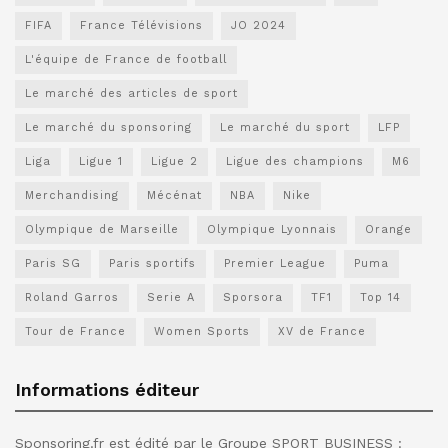
FIFA
France Télévisions
JO 2024
L'équipe de France de football
Le marché des articles de sport
Le marché du sponsoring
Le marché du sport
LFP
Liga
Ligue 1
Ligue 2
Ligue des champions
M6
Merchandising
Mécénat
NBA
Nike
Olympique de Marseille
Olympique Lyonnais
Orange
Paris SG
Paris sportifs
Premier League
Puma
Roland Garros
Serie A
Sporsora
TF1
Top 14
Tour de France
Women Sports
XV de France
Informations éditeur
Sponsoring.fr est édité par le Groupe SPORT BUSINESS :