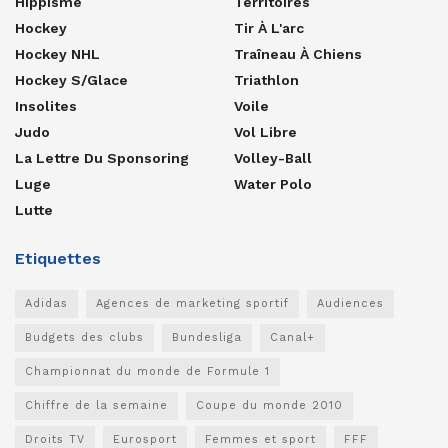
Hippisme
Territoires
Hockey
Tir À L'arc
Hockey NHL
Traîneau À Chiens
Hockey S/glace
Triathlon
Insolites
Voile
Judo
Vol Libre
La Lettre Du Sponsoring
Volley-Ball
Luge
Water Polo
Lutte
Etiquettes
Adidas
Agences de marketing sportif
Audiences
Budgets des clubs
Bundesliga
Canal+
Championnat du monde de Formule 1
Chiffre de la semaine
Coupe du monde 2010
Droits TV
Eurosport
Femmes et sport
FFF