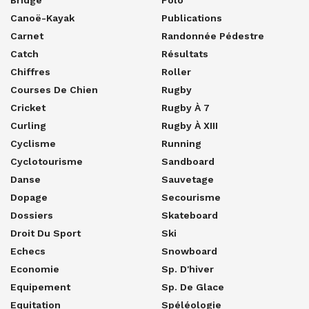
Bridge
Polo
Canoë-Kayak
Publications
Carnet
Randonnée Pédestre
Catch
Résultats
Chiffres
Roller
Courses De Chien
Rugby
Cricket
Rugby À 7
Curling
Rugby À XIII
Cyclisme
Running
Cyclotourisme
Sandboard
Danse
Sauvetage
Dopage
Secourisme
Dossiers
Skateboard
Droit Du Sport
Ski
Echecs
Snowboard
Economie
Sp. D'hiver
Equipement
Sp. De Glace
Equitation
Spéléologie