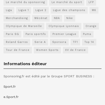
Le marché du sponsoring
Le marché du sport
LFP
Liga
Ligue 1
Ligue 2
Ligue des champions
M6
Merchandising
Mécénat
NBA
Nike
Olympique de Marseille
Olympique Lyonnais
Orange
Paris SG
Paris sportifs
Premier League
Puma
Roland Garros
Serie A
Sporsora
TF1
Top 14
Tour de France
Women Sports
XV de France
Informations éditeur
Sponsoring.fr est édité par le Groupe SPORT BUSINESS :
Sport.fr
e.Sport.fr