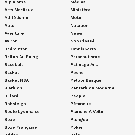
Alpinisme
Médias
Arts Martiaux
Ministère
Athlétisme
Moto
Auto
Natation
Aventure
News
Aviron
Non Classé
Badminton
Omnisports
Ballon Au Poing
Parachutisme
Baseball
Patinage Art.
Basket
Pêche
Basket NBA
Pelote Basque
Biathlon
Pentathlon Moderne
Billard
People
Bobsleigh
Pétanque
Boule Lyonnaise
Planche À Voile
Boxe
Plongée
Boxe Française
Poker