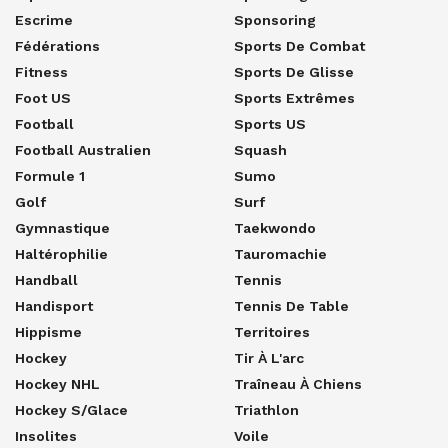
Escrime
Sponsoring
Fédérations
Sports De Combat
Fitness
Sports De Glisse
Foot US
Sports Extrêmes
Football
Sports US
Football Australien
Squash
Formule 1
Sumo
Golf
Surf
Gymnastique
Taekwondo
Haltérophilie
Tauromachie
Handball
Tennis
Handisport
Tennis De Table
Hippisme
Territoires
Hockey
Tir À L'arc
Hockey NHL
Traîneau À Chiens
Hockey S/glace
Triathlon
Insolites
Voile