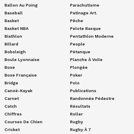
Ballon Au Poing
Parachutisme
Baseball
Patinage Art.
Basket
Pêche
Basket NBA
Pelote Basque
Biathlon
Pentathlon Moderne
Billard
People
Bobsleigh
Pétanque
Boule Lyonnaise
Planche À Voile
Boxe
Plongée
Boxe Française
Poker
Bridge
Polo
Canoë-Kayak
Publications
Carnet
Randonnée Pédestre
Catch
Résultats
Chiffres
Roller
Courses De Chien
Rugby
Cricket
Rugby À 7