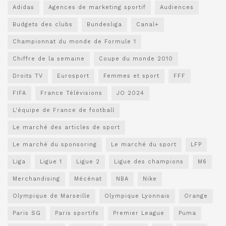
Adidas
Agences de marketing sportif
Audiences
Budgets des clubs
Bundesliga
Canal+
Championnat du monde de Formule 1
Chiffre de la semaine
Coupe du monde 2010
Droits TV
Eurosport
Femmes et sport
FFF
FIFA
France Télévisions
JO 2024
L'équipe de France de football
Le marché des articles de sport
Le marché du sponsoring
Le marché du sport
LFP
Liga
Ligue 1
Ligue 2
Ligue des champions
M6
Merchandising
Mécénat
NBA
Nike
Olympique de Marseille
Olympique Lyonnais
Orange
Paris SG
Paris sportifs
Premier League
Puma