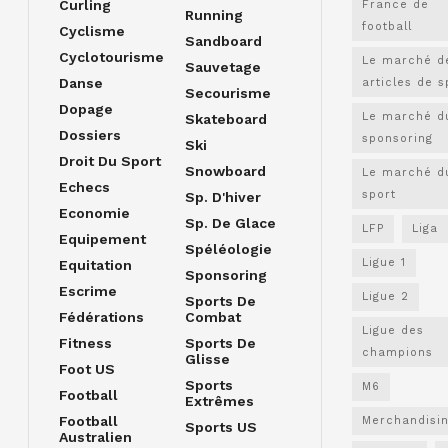
Curling
France de
Running
football
Cyclisme
Sandboard
Cyclotourisme
Le marché d
Sauvetage
Danse
articles de s
Secourisme
Dopage
Le marché d
Skateboard
Dossiers
sponsoring
Ski
Droit Du Sport
Snowboard
Le marché d
Echecs
sport
Sp. D'hiver
Economie
Sp. De Glace
LFP
Liga
Equipement
Spéléologie
Ligue 1
Equitation
Sponsoring
Escrime
Ligue 2
Sports De
Fédérations
Combat
Ligue des
Fitness
Sports De
champions
Glisse
Foot US
Sports
M6
Football
Extrêmes
Football
Merchandisi
Sports US
Australien