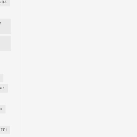
NBA
e
s
gue
os
TF1