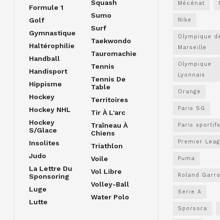
Squash
Mécénat
Formule 1
Sumo
Golf
Nike
Surf
Gymnastique
Olympique d
Taekwondo
Haltérophilie
Marseille
Tauromachie
Handball
Olympique
Tennis
Handisport
Lyonnais
Tennis De
Hippisme
Table
Orange
Hockey
Territoires
Paris SG
Hockey NHL
Tir À L'arc
Hockey
Traîneau À
Paris sportif
S/glace
Chiens
Premier Lea
Insolites
Triathlon
Judo
Voile
Puma
La Lettre Du
Vol Libre
Roland Garr
Sponsoring
Volley-Ball
Luge
Serie A
Water Polo
Lutte
Sporsora