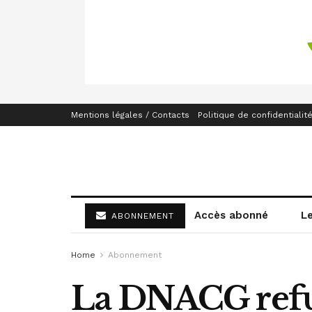
Mentions légales / Contacts
Politique de confidentialit
Accès abonné
L
ABONNEMENT
Home
Abonnement
La DNACG refu