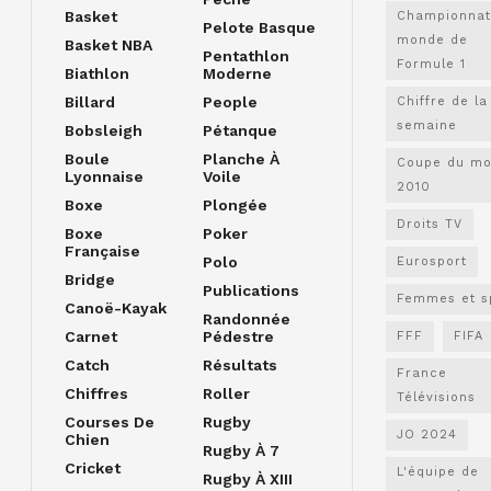
Basket
Championnat
Pelote Basque
monde de
Basket NBA
Pentathlon
Formule 1
Biathlon
Moderne
Billard
People
Chiffre de la
semaine
Bobsleigh
Pétanque
Boule
Planche À
Coupe du m
Lyonnaise
Voile
2010
Boxe
Plongée
Droits TV
Boxe
Poker
Française
Polo
Eurosport
Bridge
Publications
Femmes et s
Canoë-Kayak
Randonnée
Carnet
Pédestre
FFF
FIFA
Catch
Résultats
France
Chiffres
Roller
Télévisions
Courses De
Rugby
JO 2024
Chien
Rugby À 7
Cricket
L'équipe de
Rugby À XIII