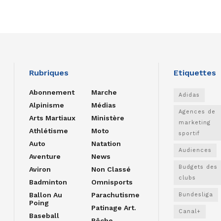
Rubriques
Etiquettes
Abonnement
Marche
Adidas
Alpinisme
Médias
Agences de
Arts Martiaux
Ministère
marketing
Athlétisme
Moto
sportif
Auto
Natation
Audiences
Aventure
News
Budgets des
Aviron
Non Classé
clubs
Badminton
Omnisports
Ballon Au
Parachutisme
Bundesliga
Poing
Patinage Art.
Canal+
Baseball
Pêche