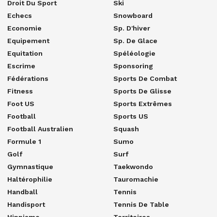
Droit Du Sport
Ski
Echecs
Snowboard
Economie
Sp. D'hiver
Equipement
Sp. De Glace
Equitation
Spéléologie
Escrime
Sponsoring
Fédérations
Sports De Combat
Fitness
Sports De Glisse
Foot US
Sports Extrêmes
Football
Sports US
Football Australien
Squash
Formule 1
Sumo
Golf
Surf
Gymnastique
Taekwondo
Haltérophilie
Tauromachie
Handball
Tennis
Handisport
Tennis De Table
Hippisme
Territoires