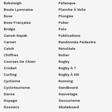
Bobsleigh
Pétanque
Boule Lyonnaise
Planche À Voile
Boxe
Plongée
Boxe Française
Poker
Bridge
Polo
Canoë-Kayak
Publications
Carnet
Randonnée Pédestre
Catch
Résultats
Chiffres
Roller
Courses De Chien
Rugby
Cricket
Rugby À 7
Curling
Rugby À XIII
Cyclisme
Running
Cyclotourisme
Sandboard
Danse
Sauvetage
Dopage
Secourisme
Dossiers
Skateboard