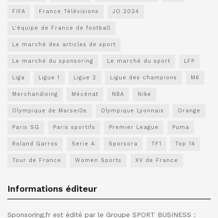
FIFA
France Télévisions
JO 2024
L'équipe de France de football
Le marché des articles de sport
Le marché du sponsoring
Le marché du sport
LFP
Liga
Ligue 1
Ligue 2
Ligue des champions
M6
Merchandising
Mécénat
NBA
Nike
Olympique de Marseille
Olympique Lyonnais
Orange
Paris SG
Paris sportifs
Premier League
Puma
Roland Garros
Serie A
Sporsora
TF1
Top 14
Tour de France
Women Sports
XV de France
Informations éditeur
Sponsoring.fr est édité par le Groupe SPORT BUSINESS :