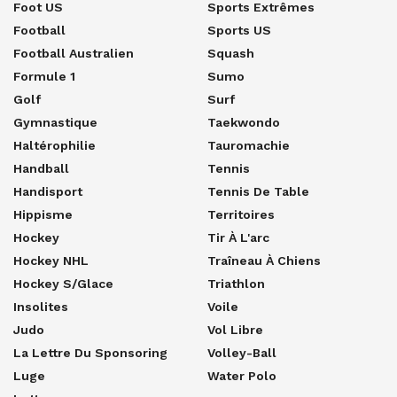
Foot US
Sports Extrêmes
Football
Sports US
Football Australien
Squash
Formule 1
Sumo
Golf
Surf
Gymnastique
Taekwondo
Haltérophilie
Tauromachie
Handball
Tennis
Handisport
Tennis De Table
Hippisme
Territoires
Hockey
Tir À L'arc
Hockey NHL
Traîneau À Chiens
Hockey S/glace
Triathlon
Insolites
Voile
Judo
Vol Libre
La Lettre Du Sponsoring
Volley-Ball
Luge
Water Polo