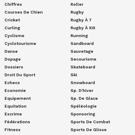
Chiffres
Roller
Courses De Chien
Rugby
Cricket
Rugby À 7
Curling
Rugby À XIII
Cyclisme
Running
Cyclotourisme
Sandboard
Danse
Sauvetage
Dopage
Secourisme
Dossiers
Skateboard
Droit Du Sport
Ski
Echecs
Snowboard
Economie
Sp. D'hiver
Equipement
Sp. De Glace
Equitation
Spéléologie
Escrime
Sponsoring
Fédérations
Sports De Combat
Fitness
Sports De Glisse