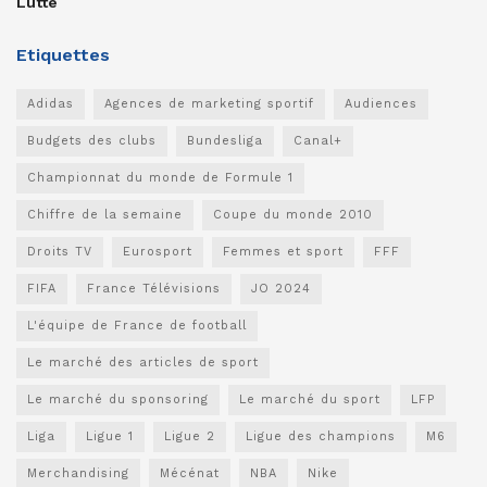
Lutte
Etiquettes
Adidas
Agences de marketing sportif
Audiences
Budgets des clubs
Bundesliga
Canal+
Championnat du monde de Formule 1
Chiffre de la semaine
Coupe du monde 2010
Droits TV
Eurosport
Femmes et sport
FFF
FIFA
France Télévisions
JO 2024
L'équipe de France de football
Le marché des articles de sport
Le marché du sponsoring
Le marché du sport
LFP
Liga
Ligue 1
Ligue 2
Ligue des champions
M6
Merchandising
Mécénat
NBA
Nike