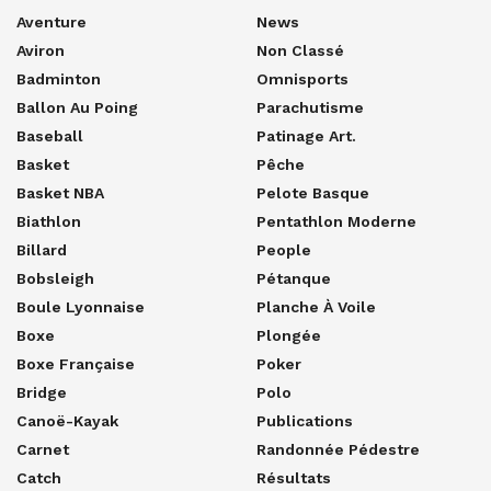
Aventure
News
Aviron
Non Classé
Badminton
Omnisports
Ballon Au Poing
Parachutisme
Baseball
Patinage Art.
Basket
Pêche
Basket NBA
Pelote Basque
Biathlon
Pentathlon Moderne
Billard
People
Bobsleigh
Pétanque
Boule Lyonnaise
Planche À Voile
Boxe
Plongée
Boxe Française
Poker
Bridge
Polo
Canoë-Kayak
Publications
Carnet
Randonnée Pédestre
Catch
Résultats