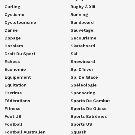
Curling
Rugby À XIII
Cyclisme
Running
Cyclotourisme
Sandboard
Danse
Sauvetage
Dopage
Secourisme
Dossiers
Skateboard
Droit Du Sport
Ski
Echecs
Snowboard
Economie
Sp. D'hiver
Equipement
Sp. De Glace
Equitation
Spéléologie
Escrime
Sponsoring
Fédérations
Sports De Combat
Fitness
Sports De Glisse
Foot US
Sports Extrêmes
Football
Sports US
Football Australien
Squash