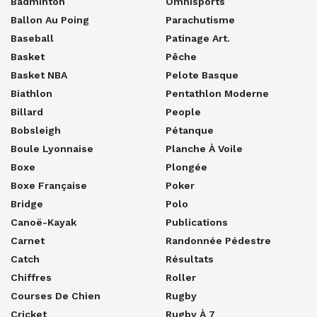
Badminton
Omnisports
Ballon Au Poing
Parachutisme
Baseball
Patinage Art.
Basket
Pêche
Basket NBA
Pelote Basque
Biathlon
Pentathlon Moderne
Billard
People
Bobsleigh
Pétanque
Boule Lyonnaise
Planche À Voile
Boxe
Plongée
Boxe Française
Poker
Bridge
Polo
Canoë-Kayak
Publications
Carnet
Randonnée Pédestre
Catch
Résultats
Chiffres
Roller
Courses De Chien
Rugby
Cricket
Rugby À 7