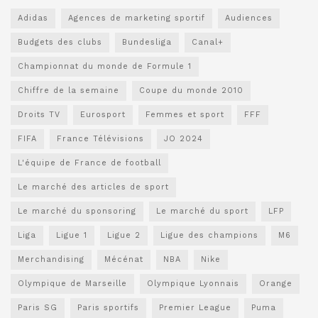
Adidas
Agences de marketing sportif
Audiences
Budgets des clubs
Bundesliga
Canal+
Championnat du monde de Formule 1
Chiffre de la semaine
Coupe du monde 2010
Droits TV
Eurosport
Femmes et sport
FFF
FIFA
France Télévisions
JO 2024
L'équipe de France de football
Le marché des articles de sport
Le marché du sponsoring
Le marché du sport
LFP
Liga
Ligue 1
Ligue 2
Ligue des champions
M6
Merchandising
Mécénat
NBA
Nike
Olympique de Marseille
Olympique Lyonnais
Orange
Paris SG
Paris sportifs
Premier League
Puma