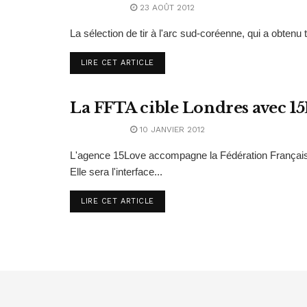
23 AOÛT 2012
La sélection de tir à l'arc sud-coréenne, qui a obtenu
LIRE CET ARTICLE
La FFTA cible Londres avec 1
ABONNEMENT
10 JANVIER 2012
L'agence 15Love accompagne la Fédération Français
Elle sera l'interface...
LIRE CET ARTICLE