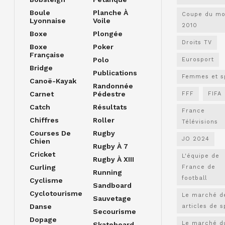
Boule
Planche À
Coupe du m
Lyonnaise
Voile
2010
Boxe
Plongée
Droits TV
Boxe
Poker
Française
Polo
Eurosport
Bridge
Publications
Femmes et s
Canoë-Kayak
Randonnée
Carnet
Pédestre
FFF
FIFA
Catch
Résultats
France
Chiffres
Roller
Télévisions
Courses De
Rugby
JO 2024
Chien
Rugby À 7
Cricket
L'équipe de
Rugby À XIII
Curling
France de
Running
football
Cyclisme
Sandboard
Cyclotourisme
Le marché d
Sauvetage
Danse
articles de s
Secourisme
Dopage
Le marché d
Skateboard