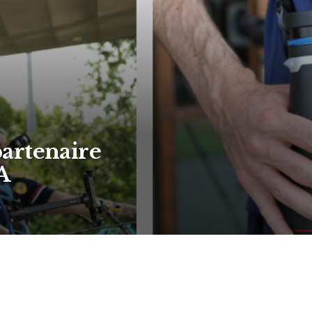
artenaire
A