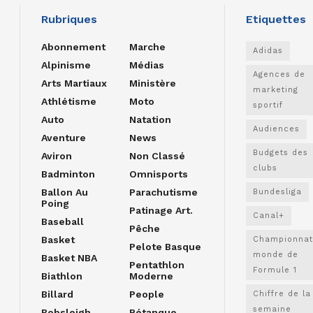
Rubriques
Etiquettes
Abonnement
Marche
Adidas
Alpinisme
Médias
Agences de
Arts Martiaux
Ministère
marketing
Athlétisme
Moto
sportif
Auto
Natation
Audiences
Aventure
News
Budgets des
Aviron
Non Classé
clubs
Badminton
Omnisports
Ballon Au
Parachutisme
Bundesliga
Poing
Patinage Art.
Canal+
Baseball
Pêche
Basket
Championnat
Pelote Basque
monde de
Basket NBA
Pentathlon
Formule 1
Biathlon
Moderne
Billard
People
Chiffre de la
semaine
Bobsleigh
Pétanque