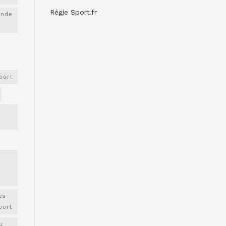
Régie Sport.fr
onde
port
es
port
u