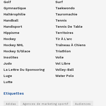
Golf
Surf
Gymnastique
Taekwondo
Haltérophilie
Tauromachie
Handball
Tennis
Handisport
Tennis De Table
Hippisme
Territoires
Hockey
Tir À L'arc
Hockey NHL
Traîneau À Chiens
Hockey S/glace
Triathlon
Insolites
Voile
Judo
Vol Libre
La Lettre Du Sponsoring
Volley-Ball
Luge
Water Polo
Lutte
Etiquettes
Adidas
Agences de marketing sportif
Audiences