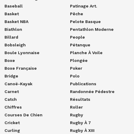
Baseball
Patinage Art.
Basket
Pêche
Basket NBA
Pelote Basque
Biathlon
Pentathlon Moderne
Billard
People
Bobsleigh
Pétanque
Boule Lyonnaise
Planche À Voile
Boxe
Plongée
Boxe Française
Poker
Bridge
Polo
Canoë-Kayak
Publications
Carnet
Randonnée Pédestre
Catch
Résultats
Chiffres
Roller
Courses De Chien
Rugby
Cricket
Rugby À 7
Curling
Rugby À XIII