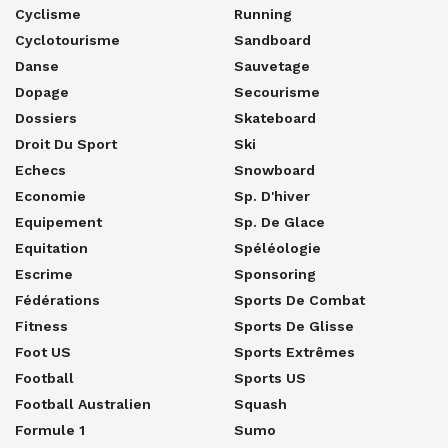
Cyclisme
Running
Cyclotourisme
Sandboard
Danse
Sauvetage
Dopage
Secourisme
Dossiers
Skateboard
Droit Du Sport
Ski
Echecs
Snowboard
Economie
Sp. D'hiver
Equipement
Sp. De Glace
Equitation
Spéléologie
Escrime
Sponsoring
Fédérations
Sports De Combat
Fitness
Sports De Glisse
Foot US
Sports Extrêmes
Football
Sports US
Football Australien
Squash
Formule 1
Sumo