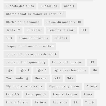
Budgets des clubs
Bundesliga
Canal+
Championnat du monde de Formule 1
Chiffre de la semaine
Coupe du monde 2010
Droits TV
Eurosport
Femmes et sport
FFF
FIFA
France Télévisions
JO 2024
L'équipe de France de football
Le marché des articles de sport
Le marché du sponsoring
Le marché du sport
LFP
Liga
Ligue 1
Ligue 2
Ligue des champions
M6
Merchandising
Mécénat
NBA
Nike
Olympique de Marseille
Olympique Lyonnais
Orange
Paris SG
Paris sportifs
Premier League
Puma
Roland Garros
Serie A
Sporsora
TF1
Top 14