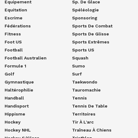
Equipement
Sp. De Glace
Equitation
Spéléologie
Escrime
Sponsoring
Fédérations
Sports De Combat
Fitness
Sports De Glisse
Foot US
Sports Extrêmes
Football
Sports US
Football Australien
Squash
Formule 1
Sumo
Golf
Surf
Gymnastique
Taekwondo
Haltérophilie
Tauromachie
Handball
Tennis
Handisport
Tennis De Table
Hippisme
Territoires
Hockey
Tir À L'arc
Hockey NHL
Traîneau À Chiens
Hockey S/glace
Triathlon