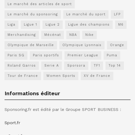
Le marché des articles de sport
Le marché du sponsoring
Le marché du sport
LFP
Liga
Ligue 1
Ligue 2
Ligue des champions
M6
Merchandising
Mécénat
NBA
Nike
Olympique de Marseille
Olympique Lyonnais
Orange
Paris SG
Paris sportifs
Premier League
Puma
Roland Garros
Serie A
Sporsora
TF1
Top 14
Tour de France
Women Sports
XV de France
Informations éditeur
Sponsoring.fr est édité par le Groupe SPORT BUSINESS :
Sport.fr