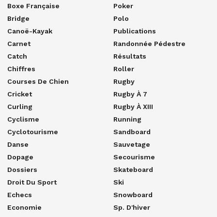
Boxe Française
Poker
Bridge
Polo
Canoë-Kayak
Publications
Carnet
Randonnée Pédestre
Catch
Résultats
Chiffres
Roller
Courses De Chien
Rugby
Cricket
Rugby À 7
Curling
Rugby À XIII
Cyclisme
Running
Cyclotourisme
Sandboard
Danse
Sauvetage
Dopage
Secourisme
Dossiers
Skateboard
Droit Du Sport
Ski
Echecs
Snowboard
Economie
Sp. D'hiver