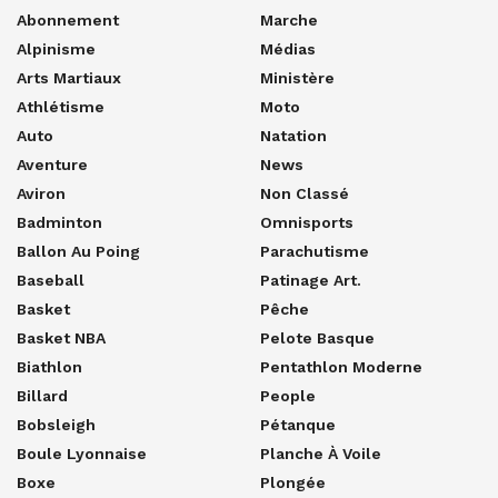
Abonnement
Marche
Alpinisme
Médias
Arts Martiaux
Ministère
Athlétisme
Moto
Auto
Natation
Aventure
News
Aviron
Non Classé
Badminton
Omnisports
Ballon Au Poing
Parachutisme
Baseball
Patinage Art.
Basket
Pêche
Basket NBA
Pelote Basque
Biathlon
Pentathlon Moderne
Billard
People
Bobsleigh
Pétanque
Boule Lyonnaise
Planche À Voile
Boxe
Plongée