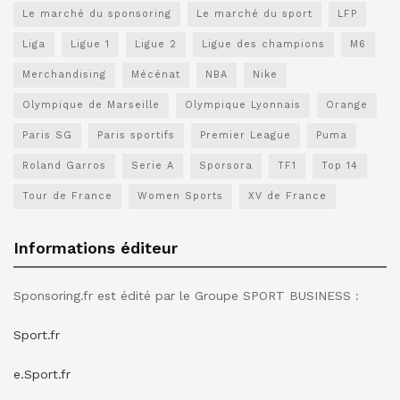
Le marché du sponsoring
Le marché du sport
LFP
Liga
Ligue 1
Ligue 2
Ligue des champions
M6
Merchandising
Mécénat
NBA
Nike
Olympique de Marseille
Olympique Lyonnais
Orange
Paris SG
Paris sportifs
Premier League
Puma
Roland Garros
Serie A
Sporsora
TF1
Top 14
Tour de France
Women Sports
XV de France
Informations éditeur
Sponsoring.fr est édité par le Groupe SPORT BUSINESS :
Sport.fr
e.Sport.fr