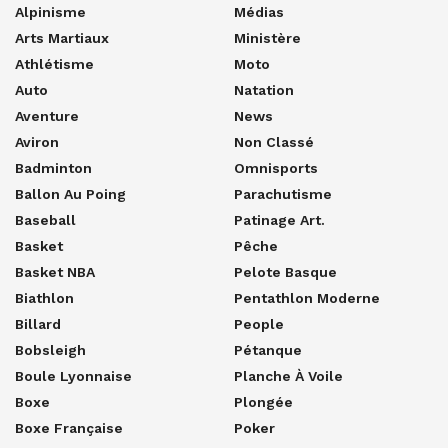
Alpinisme
Médias
Arts Martiaux
Ministère
Athlétisme
Moto
Auto
Natation
Aventure
News
Aviron
Non Classé
Badminton
Omnisports
Ballon Au Poing
Parachutisme
Baseball
Patinage Art.
Basket
Pêche
Basket NBA
Pelote Basque
Biathlon
Pentathlon Moderne
Billard
People
Bobsleigh
Pétanque
Boule Lyonnaise
Planche À Voile
Boxe
Plongée
Boxe Française
Poker