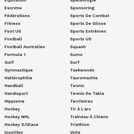
Escrime
Sponsoring
Fédérations
Sports De Combat
Fitness
Sports De Glisse
Foot US
Sports Extrêmes
Football
Sports US
Football Australien
Squash
Formule 1
Sumo
Golf
Surf
Gymnastique
Taekwondo
Haltérophilie
Tauromachie
Handball
Tennis
Handisport
Tennis De Table
Hippisme
Territoires
Hockey
Tir À L'arc
Hockey NHL
Traîneau À Chiens
Hockey S/glace
Triathlon
Insolites
Voile