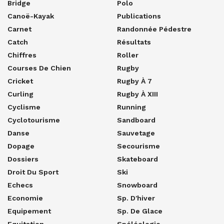
Bridge
Polo
Canoë-Kayak
Publications
Carnet
Randonnée Pédestre
Catch
Résultats
Chiffres
Roller
Courses De Chien
Rugby
Cricket
Rugby À 7
Curling
Rugby À XIII
Cyclisme
Running
Cyclotourisme
Sandboard
Danse
Sauvetage
Dopage
Secourisme
Dossiers
Skateboard
Droit Du Sport
Ski
Echecs
Snowboard
Economie
Sp. D'hiver
Equipement
Sp. De Glace
Equitation
Spéléologie