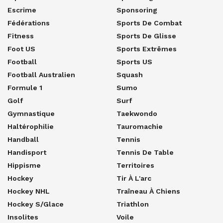
Escrime
Sponsoring
Fédérations
Sports De Combat
Fitness
Sports De Glisse
Foot US
Sports Extrêmes
Football
Sports US
Football Australien
Squash
Formule 1
Sumo
Golf
Surf
Gymnastique
Taekwondo
Haltérophilie
Tauromachie
Handball
Tennis
Handisport
Tennis De Table
Hippisme
Territoires
Hockey
Tir À L'arc
Hockey NHL
Traîneau À Chiens
Hockey S/glace
Triathlon
Insolites
Voile