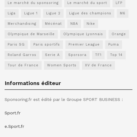
Le marché du sponsoring
Le marché du sport
LFP
Liga
Ligue 1
Ligue 2
Ligue des champions
M6
Merchandising
Mécénat
NBA
Nike
Olympique de Marseille
Olympique Lyonnais
Orange
Paris SG
Paris sportifs
Premier League
Puma
Roland Garros
Serie A
Sporsora
TF1
Top 14
Tour de France
Women Sports
XV de France
Informations éditeur
Sponsoring.fr est édité par le Groupe SPORT BUSINESS :
Sport.fr
e.Sport.fr