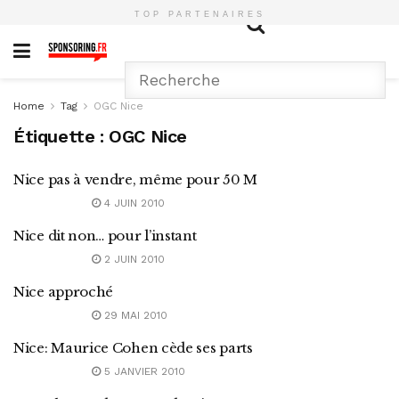
TOP PARTENAIRES
Home
Tag
OGC Nice
Étiquette :
OGC Nice
Nice pas à vendre, même pour 50 M
4 JUIN 2010
Nice dit non… pour l’instant
2 JUIN 2010
Nice approché
29 MAI 2010
Nice: Maurice Cohen cède ses parts
5 JANVIER 2010