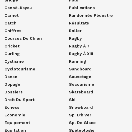
Bridge
Polo
Canoë-Kayak
Publications
Carnet
Randonnée Pédestre
Catch
Résultats
Chiffres
Roller
Courses De Chien
Rugby
Cricket
Rugby À 7
Curling
Rugby À XIII
Cyclisme
Running
Cyclotourisme
Sandboard
Danse
Sauvetage
Dopage
Secourisme
Dossiers
Skateboard
Droit Du Sport
Ski
Echecs
Snowboard
Economie
Sp. D'hiver
Equipement
Sp. De Glace
Equitation
Spéléologie