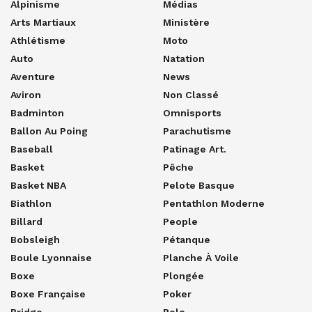
Alpinisme
Médias
Arts Martiaux
Ministère
Athlétisme
Moto
Auto
Natation
Aventure
News
Aviron
Non Classé
Badminton
Omnisports
Ballon Au Poing
Parachutisme
Baseball
Patinage Art.
Basket
Pêche
Basket NBA
Pelote Basque
Biathlon
Pentathlon Moderne
Billard
People
Bobsleigh
Pétanque
Boule Lyonnaise
Planche À Voile
Boxe
Plongée
Boxe Française
Poker