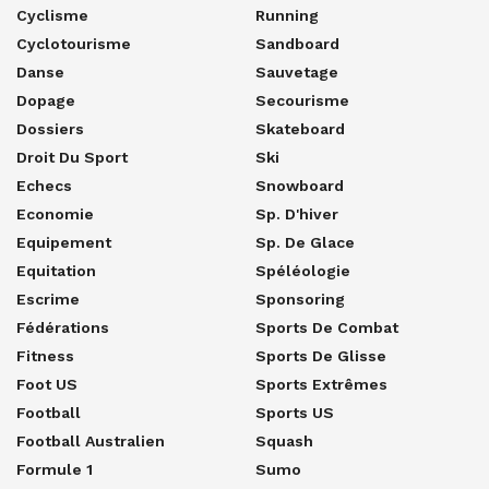
Cyclisme
Running
Cyclotourisme
Sandboard
Danse
Sauvetage
Dopage
Secourisme
Dossiers
Skateboard
Droit Du Sport
Ski
Echecs
Snowboard
Economie
Sp. D'hiver
Equipement
Sp. De Glace
Equitation
Spéléologie
Escrime
Sponsoring
Fédérations
Sports De Combat
Fitness
Sports De Glisse
Foot US
Sports Extrêmes
Football
Sports US
Football Australien
Squash
Formule 1
Sumo