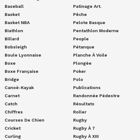
Baseball
Patinage Art.
Basket
Pêche
Basket NBA
Pelote Basque
Biathlon
Pentathlon Moderne
Billard
People
Bobsleigh
Pétanque
Boule Lyonnaise
Planche À Voile
Boxe
Plongée
Boxe Française
Poker
Bridge
Polo
Canoë-Kayak
Publications
Carnet
Randonnée Pédestre
Catch
Résultats
Chiffres
Roller
Courses De Chien
Rugby
Cricket
Rugby À 7
Curling
Rugby À XIII