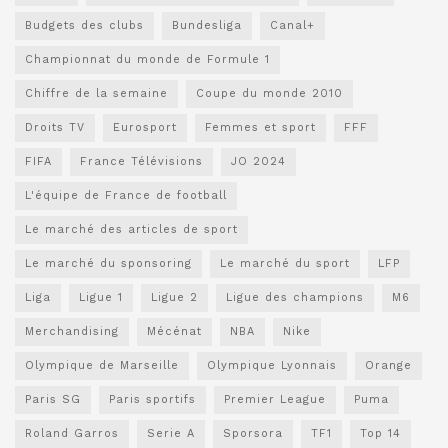
Budgets des clubs
Bundesliga
Canal+
Championnat du monde de Formule 1
Chiffre de la semaine
Coupe du monde 2010
Droits TV
Eurosport
Femmes et sport
FFF
FIFA
France Télévisions
JO 2024
L'équipe de France de football
Le marché des articles de sport
Le marché du sponsoring
Le marché du sport
LFP
Liga
Ligue 1
Ligue 2
Ligue des champions
M6
Merchandising
Mécénat
NBA
Nike
Olympique de Marseille
Olympique Lyonnais
Orange
Paris SG
Paris sportifs
Premier League
Puma
Roland Garros
Serie A
Sporsora
TF1
Top 14