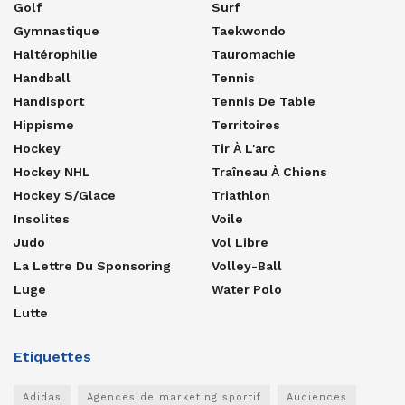
Golf
Surf
Gymnastique
Taekwondo
Haltérophilie
Tauromachie
Handball
Tennis
Handisport
Tennis De Table
Hippisme
Territoires
Hockey
Tir À L'arc
Hockey NHL
Traîneau À Chiens
Hockey S/glace
Triathlon
Insolites
Voile
Judo
Vol Libre
La Lettre Du Sponsoring
Volley-Ball
Luge
Water Polo
Lutte
Etiquettes
Adidas
Agences de marketing sportif
Audiences