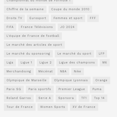
Championnat du monde de Formule 1
Chiffre de la semaine
Coupe du monde 2010
Droits TV
Eurosport
Femmes et sport
FFF
FIFA
France Télévisions
JO 2024
L'équipe de France de football
Le marché des articles de sport
Le marché du sponsoring
Le marché du sport
LFP
Liga
Ligue 1
Ligue 2
Ligue des champions
M6
Merchandising
Mécénat
NBA
Nike
Olympique de Marseille
Olympique Lyonnais
Orange
Paris SG
Paris sportifs
Premier League
Puma
Roland Garros
Serie A
Sporsora
TF1
Top 14
Tour de France
Women Sports
XV de France