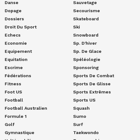
Danse
Sauvetage
Dopage
Secourisme
Dossiers
Skateboard
Droit Du Sport
Ski
Echecs
Snowboard
Economie
Sp. D'hiver
Equipement
Sp. De Glace
Equitation
Spéléologie
Escrime
Sponsoring
Fédérations
Sports De Combat
Fitness
Sports De Glisse
Foot US
Sports Extrêmes
Football
Sports US
Football Australien
Squash
Formule 1
Sumo
Golf
Surf
Gymnastique
Taekwondo