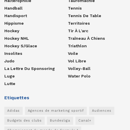
Haltérophilie
Tauromachie
Handball
Tennis
Handisport
Tennis De Table
Hippisme
Territoires
Hockey
Tir À L'arc
Hockey NHL
Traîneau À Chiens
Hockey S/glace
Triathlon
Insolites
Voile
Judo
Vol Libre
La Lettre Du Sponsoring
Volley-Ball
Luge
Water Polo
Lutte
Etiquettes
Adidas
Agences de marketing sportif
Audiences
Budgets des clubs
Bundesliga
Canal+