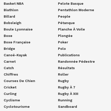
Basket NBA
Pelote Basque
Biathlon
Pentathlon Moderne
Billard
People
Bobsleigh
Pétanque
Boule Lyonnaise
Planche À Voile
Boxe
Plongée
Boxe Française
Poker
Bridge
Polo
Canoë-Kayak
Publications
Carnet
Randonnée Pédestre
Catch
Résultats
Chiffres
Roller
Courses De Chien
Rugby
Cricket
Rugby À 7
Curling
Rugby À XIII
Cyclisme
Running
Cyclotourisme
Sandboard