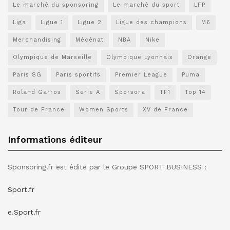
Le marché du sponsoring
Le marché du sport
LFP
Liga
Ligue 1
Ligue 2
Ligue des champions
M6
Merchandising
Mécénat
NBA
Nike
Olympique de Marseille
Olympique Lyonnais
Orange
Paris SG
Paris sportifs
Premier League
Puma
Roland Garros
Serie A
Sporsora
TF1
Top 14
Tour de France
Women Sports
XV de France
Informations éditeur
Sponsoring.fr est édité par le Groupe SPORT BUSINESS :
Sport.fr
e.Sport.fr