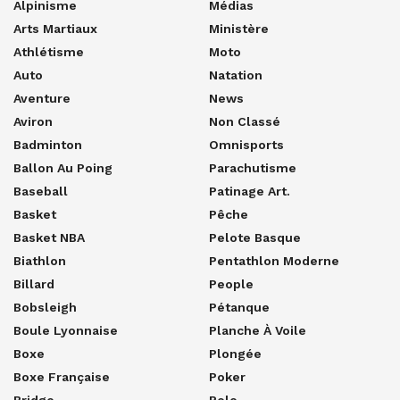
Alpinisme
Médias
Arts Martiaux
Ministère
Athlétisme
Moto
Auto
Natation
Aventure
News
Aviron
Non Classé
Badminton
Omnisports
Ballon Au Poing
Parachutisme
Baseball
Patinage Art.
Basket
Pêche
Basket NBA
Pelote Basque
Biathlon
Pentathlon Moderne
Billard
People
Bobsleigh
Pétanque
Boule Lyonnaise
Planche À Voile
Boxe
Plongée
Boxe Française
Poker