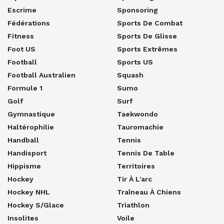
Escrime
Sponsoring
Fédérations
Sports De Combat
Fitness
Sports De Glisse
Foot US
Sports Extrêmes
Football
Sports US
Football Australien
Squash
Formule 1
Sumo
Golf
Surf
Gymnastique
Taekwondo
Haltérophilie
Tauromachie
Handball
Tennis
Handisport
Tennis De Table
Hippisme
Territoires
Hockey
Tir À L'arc
Hockey NHL
Traîneau À Chiens
Hockey S/glace
Triathlon
Insolites
Voile