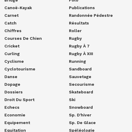
Bridge
Polo
Canoë-Kayak
Publications
Carnet
Randonnée Pédestre
Catch
Résultats
Chiffres
Roller
Courses De Chien
Rugby
Cricket
Rugby À 7
Curling
Rugby À XIII
Cyclisme
Running
Cyclotourisme
Sandboard
Danse
Sauvetage
Dopage
Secourisme
Dossiers
Skateboard
Droit Du Sport
Ski
Echecs
Snowboard
Economie
Sp. D'hiver
Equipement
Sp. De Glace
Equitation
Spéléologie