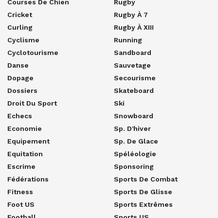
Courses De Chien
Rugby
Cricket
Rugby À 7
Curling
Rugby À XIII
Cyclisme
Running
Cyclotourisme
Sandboard
Danse
Sauvetage
Dopage
Secourisme
Dossiers
Skateboard
Droit Du Sport
Ski
Echecs
Snowboard
Economie
Sp. D'hiver
Equipement
Sp. De Glace
Equitation
Spéléologie
Escrime
Sponsoring
Fédérations
Sports De Combat
Fitness
Sports De Glisse
Foot US
Sports Extrêmes
Football
Sports US