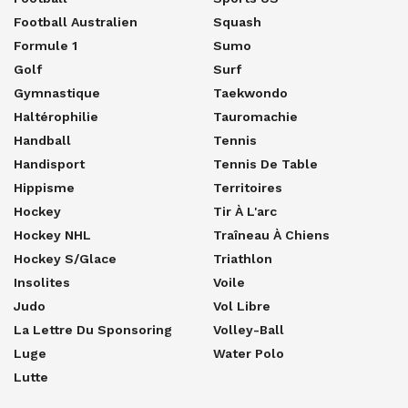
Football Australien
Squash
Formule 1
Sumo
Golf
Surf
Gymnastique
Taekwondo
Haltérophilie
Tauromachie
Handball
Tennis
Handisport
Tennis De Table
Hippisme
Territoires
Hockey
Tir À L'arc
Hockey NHL
Traîneau À Chiens
Hockey S/glace
Triathlon
Insolites
Voile
Judo
Vol Libre
La Lettre Du Sponsoring
Volley-Ball
Luge
Water Polo
Lutte