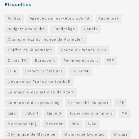
Etiquettes
Adidas
Agences de marketing sportif
Audiences
Budgets des clubs
Bundesliga
Canal+
Championnat du monde de Formule 1
Chiffre de la semaine
Coupe du monde 2010
Droits TV
Eurosport
Femmes et sport
FFF
FIFA
France Télévisions
JO 2024
L'équipe de France de football
Le marché des articles de sport
Le marché du sponsoring
Le marché du sport
LFP
Liga
Ligue 1
Ligue 2
Ligue des champions
M6
Merchandising
Mécénat
NBA
Nike
Olympique de Marseille
Olympique Lyonnais
Orange