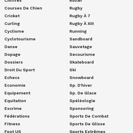
Chiffres
Roller
Courses De Chien
Rugby
Cricket
Rugby À 7
Curling
Rugby À XIII
Cyclisme
Running
Cyclotourisme
Sandboard
Danse
Sauvetage
Dopage
Secourisme
Dossiers
Skateboard
Droit Du Sport
Ski
Echecs
Snowboard
Economie
Sp. D'hiver
Equipement
Sp. De Glace
Equitation
Spéléologie
Escrime
Sponsoring
Fédérations
Sports De Combat
Fitness
Sports De Glisse
Foot US
Sports Extrêmes