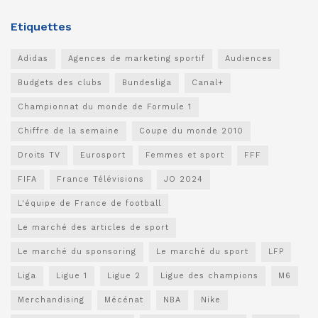
Etiquettes
Adidas
Agences de marketing sportif
Audiences
Budgets des clubs
Bundesliga
Canal+
Championnat du monde de Formule 1
Chiffre de la semaine
Coupe du monde 2010
Droits TV
Eurosport
Femmes et sport
FFF
FIFA
France Télévisions
JO 2024
L'équipe de France de football
Le marché des articles de sport
Le marché du sponsoring
Le marché du sport
LFP
Liga
Ligue 1
Ligue 2
Ligue des champions
M6
Merchandising
Mécénat
NBA
Nike