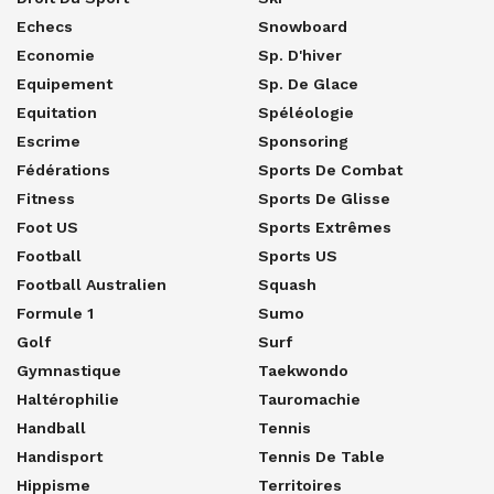
Echecs
Snowboard
Economie
Sp. D'hiver
Equipement
Sp. De Glace
Equitation
Spéléologie
Escrime
Sponsoring
Fédérations
Sports De Combat
Fitness
Sports De Glisse
Foot US
Sports Extrêmes
Football
Sports US
Football Australien
Squash
Formule 1
Sumo
Golf
Surf
Gymnastique
Taekwondo
Haltérophilie
Tauromachie
Handball
Tennis
Handisport
Tennis De Table
Hippisme
Territoires