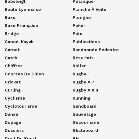
Bobsleigh
Pétanque
Boule Lyonnaise
Planche À Voile
Boxe
Plongée
Boxe Française
Poker
Bridge
Polo
Canoë-Kayak
Publications
Carnet
Randonnée Pédestre
Catch
Résultats
Chiffres
Roller
Courses De Chien
Rugby
Cricket
Rugby À 7
Curling
Rugby À XIII
Cyclisme
Running
Cyclotourisme
Sandboard
Danse
Sauvetage
Dopage
Secourisme
Dossiers
Skateboard
Droit Du Sport
Ski