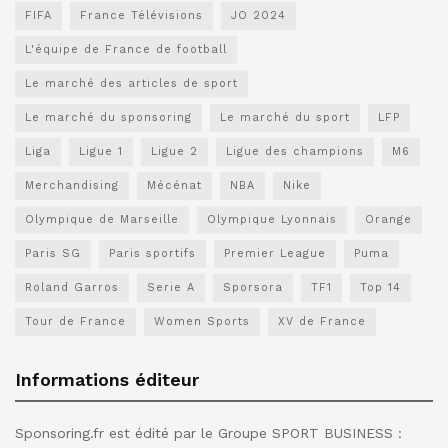
FIFA
France Télévisions
JO 2024
L'équipe de France de football
Le marché des articles de sport
Le marché du sponsoring
Le marché du sport
LFP
Liga
Ligue 1
Ligue 2
Ligue des champions
M6
Merchandising
Mécénat
NBA
Nike
Olympique de Marseille
Olympique Lyonnais
Orange
Paris SG
Paris sportifs
Premier League
Puma
Roland Garros
Serie A
Sporsora
TF1
Top 14
Tour de France
Women Sports
XV de France
Informations éditeur
Sponsoring.fr est édité par le Groupe SPORT BUSINESS :