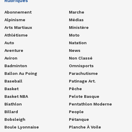
Rubriques
Abonnement
Marche
Alpinisme
Médias
Arts Martiaux
Ministère
Athlétisme
Moto
Auto
Natation
Aventure
News
Aviron
Non Classé
Badminton
Omnisports
Ballon Au Poing
Parachutisme
Baseball
Patinage Art.
Basket
Pêche
Basket NBA
Pelote Basque
Biathlon
Pentathlon Moderne
Billard
People
Bobsleigh
Pétanque
Boule Lyonnaise
Planche À Voile