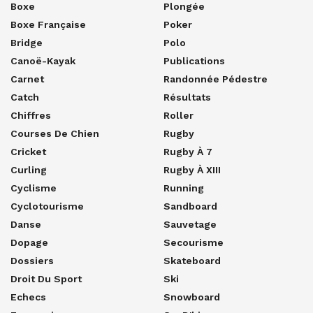
Boxe
Plongée
Boxe Française
Poker
Bridge
Polo
Canoë-Kayak
Publications
Carnet
Randonnée Pédestre
Catch
Résultats
Chiffres
Roller
Courses De Chien
Rugby
Cricket
Rugby À 7
Curling
Rugby À XIII
Cyclisme
Running
Cyclotourisme
Sandboard
Danse
Sauvetage
Dopage
Secourisme
Dossiers
Skateboard
Droit Du Sport
Ski
Echecs
Snowboard