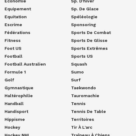
Economie
Sp. D'hiver
Equipement
Sp. De Glace
Equitation
Spéléologie
Escrime
Sponsoring
Fédérations
Sports De Combat
Fitness
Sports De Glisse
Foot US
Sports Extrêmes
Football
Sports US
Football Australien
Squash
Formule 1
Sumo
Golf
Surf
Gymnastique
Taekwondo
Haltérophilie
Tauromachie
Handball
Tennis
Handisport
Tennis De Table
Hippisme
Territoires
Hockey
Tir À L'arc
Hockey NHL
Traîneau À Chiens