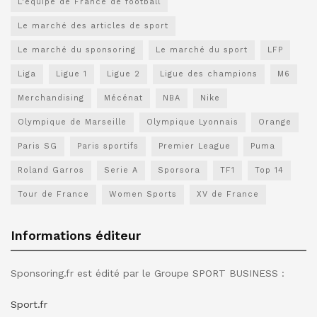
L'équipe de France de football
Le marché des articles de sport
Le marché du sponsoring
Le marché du sport
LFP
Liga
Ligue 1
Ligue 2
Ligue des champions
M6
Merchandising
Mécénat
NBA
Nike
Olympique de Marseille
Olympique Lyonnais
Orange
Paris SG
Paris sportifs
Premier League
Puma
Roland Garros
Serie A
Sporsora
TF1
Top 14
Tour de France
Women Sports
XV de France
Informations éditeur
Sponsoring.fr est édité par le Groupe SPORT BUSINESS :
Sport.fr