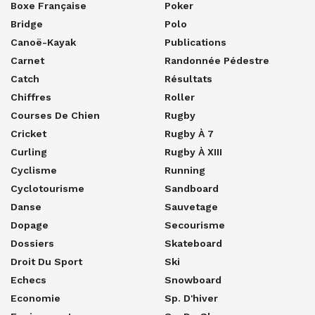
Boxe Française
Poker
Bridge
Polo
Canoë-Kayak
Publications
Carnet
Randonnée Pédestre
Catch
Résultats
Chiffres
Roller
Courses De Chien
Rugby
Cricket
Rugby À 7
Curling
Rugby À XIII
Cyclisme
Running
Cyclotourisme
Sandboard
Danse
Sauvetage
Dopage
Secourisme
Dossiers
Skateboard
Droit Du Sport
Ski
Echecs
Snowboard
Economie
Sp. D'hiver