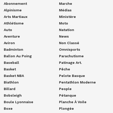
Abonnement
Marche
Alpinisme
Médias
Arts Martiaux
Ministère
Athlétisme
Moto
Auto
Natation
Aventure
News
Aviron
Non Classé
Badminton
Omnisports
Ballon Au Poing
Parachutisme
Baseball
Patinage Art.
Basket
Pêche
Basket NBA
Pelote Basque
Biathlon
Pentathlon Moderne
Billard
People
Bobsleigh
Pétanque
Boule Lyonnaise
Planche À Voile
Boxe
Plongée