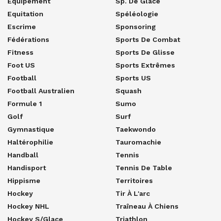
Equipement
Sp. De Glace
Equitation
Spéléologie
Escrime
Sponsoring
Fédérations
Sports De Combat
Fitness
Sports De Glisse
Foot US
Sports Extrêmes
Football
Sports US
Football Australien
Squash
Formule 1
Sumo
Golf
Surf
Gymnastique
Taekwondo
Haltérophilie
Tauromachie
Handball
Tennis
Handisport
Tennis De Table
Hippisme
Territoires
Hockey
Tir À L'arc
Hockey NHL
Traîneau À Chiens
Hockey S/glace
Triathlon