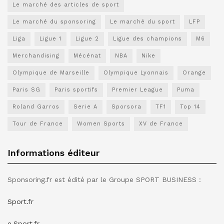
Le marché des articles de sport
Le marché du sponsoring
Le marché du sport
LFP
Liga
Ligue 1
Ligue 2
Ligue des champions
M6
Merchandising
Mécénat
NBA
Nike
Olympique de Marseille
Olympique Lyonnais
Orange
Paris SG
Paris sportifs
Premier League
Puma
Roland Garros
Serie A
Sporsora
TF1
Top 14
Tour de France
Women Sports
XV de France
Informations éditeur
Sponsoring.fr est édité par le Groupe SPORT BUSINESS :
Sport.fr
e.Sport.fr