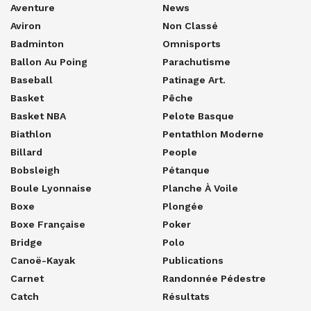
Aventure
News
Aviron
Non Classé
Badminton
Omnisports
Ballon Au Poing
Parachutisme
Baseball
Patinage Art.
Basket
Pêche
Basket NBA
Pelote Basque
Biathlon
Pentathlon Moderne
Billard
People
Bobsleigh
Pétanque
Boule Lyonnaise
Planche À Voile
Boxe
Plongée
Boxe Française
Poker
Bridge
Polo
Canoë-Kayak
Publications
Carnet
Randonnée Pédestre
Catch
Résultats