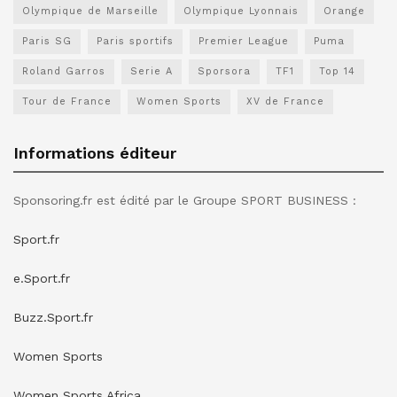
Olympique de Marseille
Olympique Lyonnais
Orange
Paris SG
Paris sportifs
Premier League
Puma
Roland Garros
Serie A
Sporsora
TF1
Top 14
Tour de France
Women Sports
XV de France
Informations éditeur
Sponsoring.fr est édité par le Groupe SPORT BUSINESS :
Sport.fr
e.Sport.fr
Buzz.Sport.fr
Women Sports
Women Sports Africa