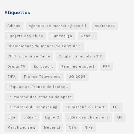
Etiquettes
Adidas
Agences de marketing sportif
Audiences
Budgets des clubs
Bundesliga
Canal+
Championnat du monde de Formule 1
Chiffre de la semaine
Coupe du monde 2010
Droits TV
Eurosport
Femmes et sport
FFF
FIFA
France Télévisions
JO 2024
L'équipe de France de football
Le marché des articles de sport
Le marché du sponsoring
Le marché du sport
LFP
Liga
Ligue 1
Ligue 2
Ligue des champions
M6
Merchandising
Mécénat
NBA
Nike