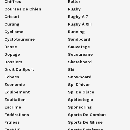
Chiffres
Roller
Courses De Chien
Rugby
Cricket
Rugby À 7
Curling
Rugby À XIII
Cyclisme
Running
Cyclotourisme
Sandboard
Danse
Sauvetage
Dopage
Secourisme
Dossiers
Skateboard
Droit Du Sport
Ski
Echecs
Snowboard
Economie
Sp. D'hiver
Equipement
Sp. De Glace
Equitation
Spéléologie
Escrime
Sponsoring
Fédérations
Sports De Combat
Fitness
Sports De Glisse
Foot US
Sports Extrêmes