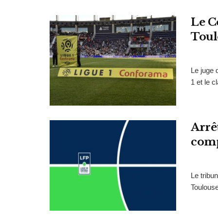
Le C
Toul
Le juge 
1 et le 
Arrêt
com
Le tribu
Toulouse 