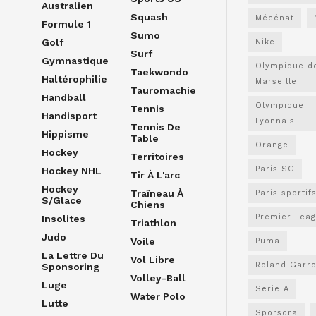
Australien
Squash
Mécénat
Formule 1
Sumo
Golf
Nike
Surf
Gymnastique
Olympique d
Taekwondo
Haltérophilie
Marseille
Tauromachie
Handball
Olympique
Tennis
Handisport
Lyonnais
Tennis De
Hippisme
Table
Orange
Hockey
Territoires
Paris SG
Hockey NHL
Tir À L'arc
Hockey
Traîneau À
Paris sportif
S/glace
Chiens
Premier Lea
Insolites
Triathlon
Judo
Voile
Puma
La Lettre Du
Vol Libre
Roland Garr
Sponsoring
Volley-Ball
Luge
Serie A
Water Polo
Lutte
Sporsora