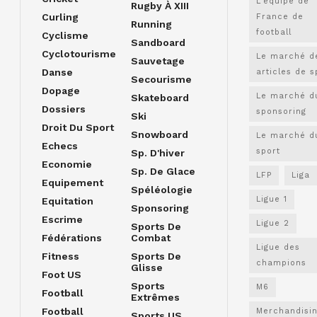
L'équipe de
Rugby À XIII
Curling
France de
Running
football
Cyclisme
Sandboard
Cyclotourisme
Le marché d
Sauvetage
Danse
articles de s
Secourisme
Dopage
Le marché d
Skateboard
Dossiers
sponsoring
Ski
Droit Du Sport
Snowboard
Le marché d
Echecs
sport
Sp. D'hiver
Economie
Sp. De Glace
LFP
Liga
Equipement
Spéléologie
Ligue 1
Equitation
Sponsoring
Escrime
Ligue 2
Sports De
Fédérations
Combat
Ligue des
Fitness
Sports De
champions
Glisse
Foot US
Sports
M6
Football
Extrêmes
Football
Merchandisi
Sports US