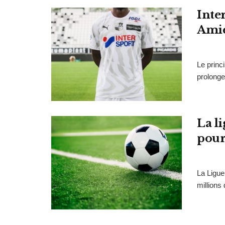
Inte
Ami
Le princ
prolonge
La l
pour
La Ligue
millions 