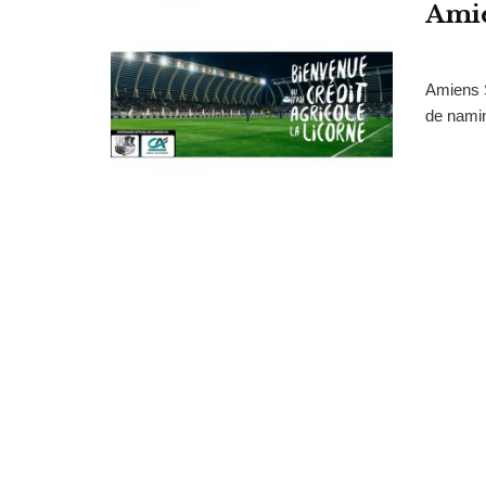
Amie
Amiens S
de namin