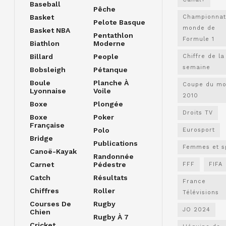
Baseball
Pêche
Basket
Championnat
Pelote Basque
monde de
Basket NBA
Pentathlon
Formule 1
Biathlon
Moderne
Billard
People
Chiffre de la
semaine
Bobsleigh
Pétanque
Boule
Planche À
Coupe du m
Lyonnaise
Voile
2010
Boxe
Plongée
Droits TV
Boxe
Poker
Française
Polo
Eurosport
Bridge
Publications
Femmes et s
Canoë-Kayak
Randonnée
Carnet
Pédestre
FFF
FIFA
Catch
Résultats
France
Chiffres
Roller
Télévisions
Courses De
Rugby
JO 2024
Chien
Rugby À 7
Cricket