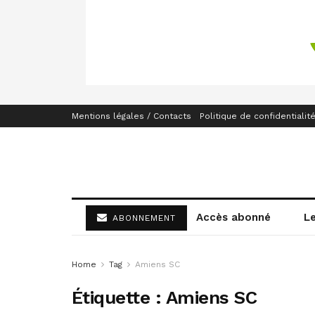
Mentions légales / Contacts
Politique de confidentialit
Accès abonné
L
ABONNEMENT
Home
Tag
Amiens SC
Étiquette :
Amiens SC