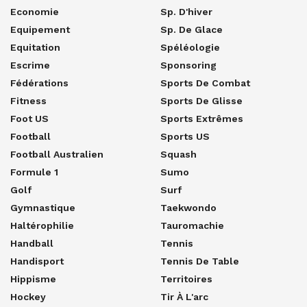
Economie
Sp. D'hiver
Equipement
Sp. De Glace
Equitation
Spéléologie
Escrime
Sponsoring
Fédérations
Sports De Combat
Fitness
Sports De Glisse
Foot US
Sports Extrêmes
Football
Sports US
Football Australien
Squash
Formule 1
Sumo
Golf
Surf
Gymnastique
Taekwondo
Haltérophilie
Tauromachie
Handball
Tennis
Handisport
Tennis De Table
Hippisme
Territoires
Hockey
Tir À L'arc