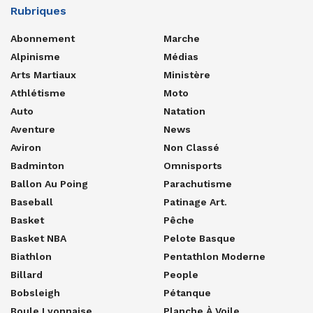
Rubriques
Abonnement
Marche
Alpinisme
Médias
Arts Martiaux
Ministère
Athlétisme
Moto
Auto
Natation
Aventure
News
Aviron
Non Classé
Badminton
Omnisports
Ballon Au Poing
Parachutisme
Baseball
Patinage Art.
Basket
Pêche
Basket NBA
Pelote Basque
Biathlon
Pentathlon Moderne
Billard
People
Bobsleigh
Pétanque
Boule Lyonnaise
Planche À Voile