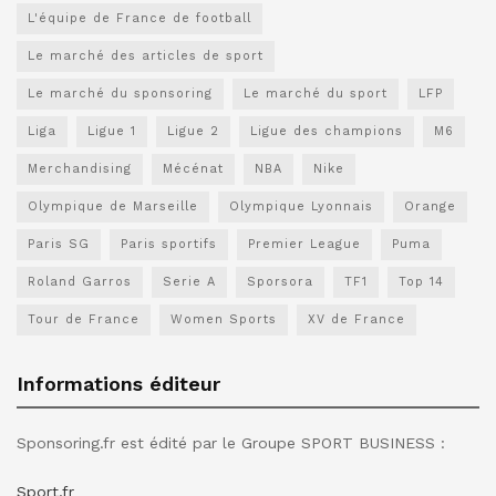
L'équipe de France de football
Le marché des articles de sport
Le marché du sponsoring
Le marché du sport
LFP
Liga
Ligue 1
Ligue 2
Ligue des champions
M6
Merchandising
Mécénat
NBA
Nike
Olympique de Marseille
Olympique Lyonnais
Orange
Paris SG
Paris sportifs
Premier League
Puma
Roland Garros
Serie A
Sporsora
TF1
Top 14
Tour de France
Women Sports
XV de France
Informations éditeur
Sponsoring.fr est édité par le Groupe SPORT BUSINESS :
Sport.fr