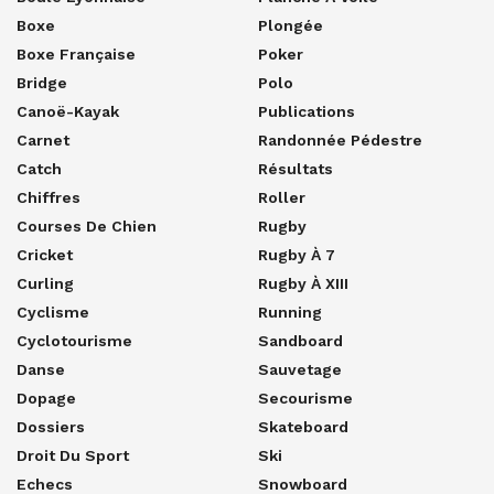
Boxe
Plongée
Boxe Française
Poker
Bridge
Polo
Canoë-Kayak
Publications
Carnet
Randonnée Pédestre
Catch
Résultats
Chiffres
Roller
Courses De Chien
Rugby
Cricket
Rugby À 7
Curling
Rugby À XIII
Cyclisme
Running
Cyclotourisme
Sandboard
Danse
Sauvetage
Dopage
Secourisme
Dossiers
Skateboard
Droit Du Sport
Ski
Echecs
Snowboard