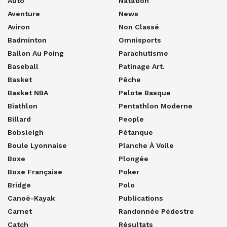
Auto
Natation
Aventure
News
Aviron
Non Classé
Badminton
Omnisports
Ballon Au Poing
Parachutisme
Baseball
Patinage Art.
Basket
Pêche
Basket NBA
Pelote Basque
Biathlon
Pentathlon Moderne
Billard
People
Bobsleigh
Pétanque
Boule Lyonnaise
Planche À Voile
Boxe
Plongée
Boxe Française
Poker
Bridge
Polo
Canoë-Kayak
Publications
Carnet
Randonnée Pédestre
Catch
Résultats