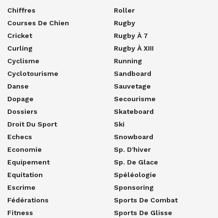
Chiffres
Roller
Courses De Chien
Rugby
Cricket
Rugby À 7
Curling
Rugby À XIII
Cyclisme
Running
Cyclotourisme
Sandboard
Danse
Sauvetage
Dopage
Secourisme
Dossiers
Skateboard
Droit Du Sport
Ski
Echecs
Snowboard
Economie
Sp. D'hiver
Equipement
Sp. De Glace
Equitation
Spéléologie
Escrime
Sponsoring
Fédérations
Sports De Combat
Fitness
Sports De Glisse