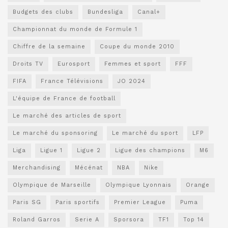
Budgets des clubs
Bundesliga
Canal+
Championnat du monde de Formule 1
Chiffre de la semaine
Coupe du monde 2010
Droits TV
Eurosport
Femmes et sport
FFF
FIFA
France Télévisions
JO 2024
L'équipe de France de football
Le marché des articles de sport
Le marché du sponsoring
Le marché du sport
LFP
Liga
Ligue 1
Ligue 2
Ligue des champions
M6
Merchandising
Mécénat
NBA
Nike
Olympique de Marseille
Olympique Lyonnais
Orange
Paris SG
Paris sportifs
Premier League
Puma
Roland Garros
Serie A
Sporsora
TF1
Top 14