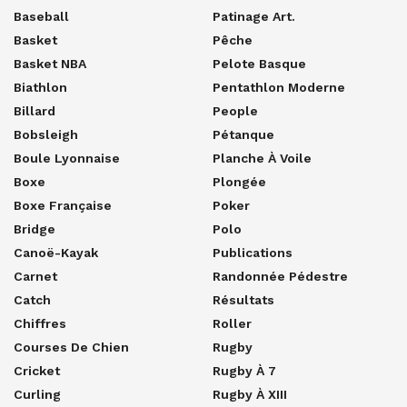
Baseball
Patinage Art.
Basket
Pêche
Basket NBA
Pelote Basque
Biathlon
Pentathlon Moderne
Billard
People
Bobsleigh
Pétanque
Boule Lyonnaise
Planche À Voile
Boxe
Plongée
Boxe Française
Poker
Bridge
Polo
Canoë-Kayak
Publications
Carnet
Randonnée Pédestre
Catch
Résultats
Chiffres
Roller
Courses De Chien
Rugby
Cricket
Rugby À 7
Curling
Rugby À XIII