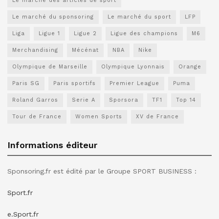
Le marché des articles de sport
Le marché du sponsoring
Le marché du sport
LFP
Liga
Ligue 1
Ligue 2
Ligue des champions
M6
Merchandising
Mécénat
NBA
Nike
Olympique de Marseille
Olympique Lyonnais
Orange
Paris SG
Paris sportifs
Premier League
Puma
Roland Garros
Serie A
Sporsora
TF1
Top 14
Tour de France
Women Sports
XV de France
Informations éditeur
Sponsoring.fr est édité par le Groupe SPORT BUSINESS :
Sport.fr
e.Sport.fr