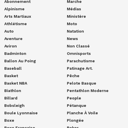
Abonnement
Marche
Alpinisme
Médias
Arts Martiaux
Ministère
Athlétisme
Moto
Auto
Natation
Aventure
News
Aviron
Non Classé
Badminton
Omnisports
Ballon Au Poing
Parachutisme
Baseball
Patinage Art.
Basket
Pêche
Basket NBA
Pelote Basque
Biathlon
Pentathlon Moderne
Billard
People
Bobsleigh
Pétanque
Boule Lyonnaise
Planche À Voile
Boxe
Plongée
Boxe Française
Poker