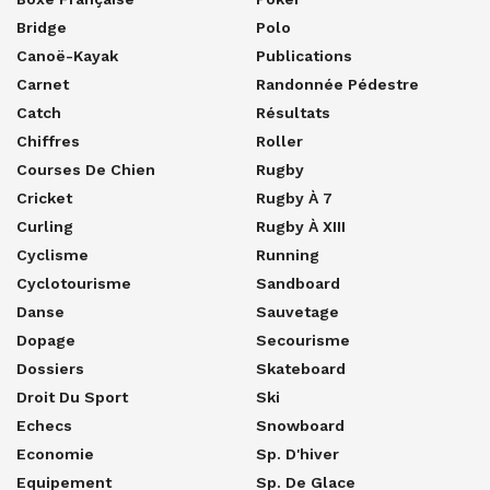
Bridge
Polo
Canoë-Kayak
Publications
Carnet
Randonnée Pédestre
Catch
Résultats
Chiffres
Roller
Courses De Chien
Rugby
Cricket
Rugby À 7
Curling
Rugby À XIII
Cyclisme
Running
Cyclotourisme
Sandboard
Danse
Sauvetage
Dopage
Secourisme
Dossiers
Skateboard
Droit Du Sport
Ski
Echecs
Snowboard
Economie
Sp. D'hiver
Equipement
Sp. De Glace